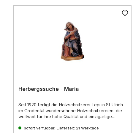
Produktgalerie überspringen
Herbergssuche - Maria
Seit 1920 fertigt die Holzschnitzerei Lepi in St.Ulrich
im Grödental wunderschöne Holzschnitzereien, die
weltweit für ihre hohe Qualität und einzigartige
Ausdruckskraft bekannt sind. Die erfahrenen
Kunsthandwerker der Familie Lepi führen die lange
Einzigartige Krippenfiguren für jeden Geschmack
sofort verfügbar, Lieferzeit: 21 Werktage