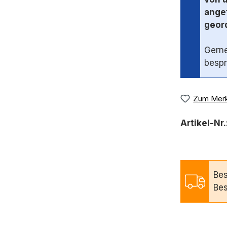
angef
geord
Gerne
bespr
Zum Merk
Artikel-Nr.
Bes
Bes