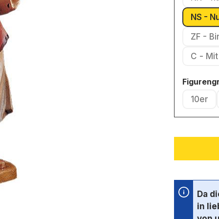
NS - N
ZF - B
C - 
Figureng
10er
(Diese
Da d
in li
von 