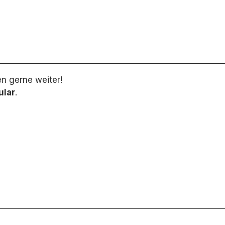
en gerne weiter!
ular
.