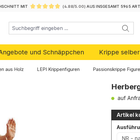
SCHNITT MIT
(4.88/5.00)
AUS INSGESAMT 5965 AR
DURCHSCHNITTLICHE BEWERTUNG VON 4.88 VON 5 ST
Angebote und Schnäppchen
Krippe selbe
en aus Holz
LEPI Krippenfiguren
Passionskrippe Figur
Herberg
auf Anfr
Artikel k
Ausführ
NR - n