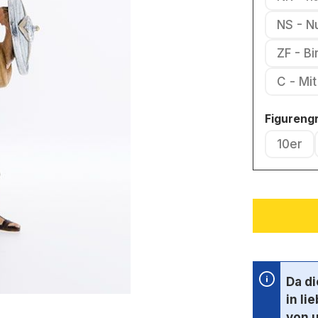
NS - N
ZF - B
C - 
Figureng
10er
(Diese
Da d
in li
von 