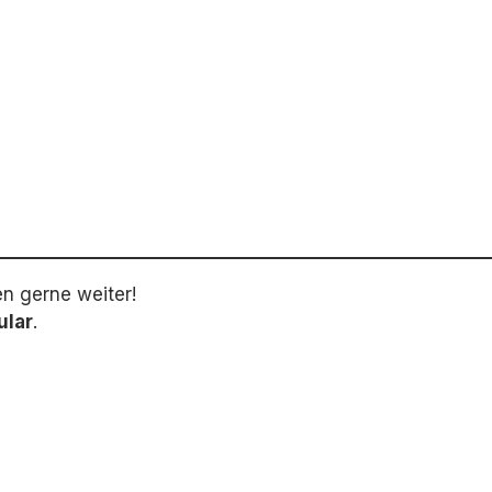
en gerne weiter!
ular
.