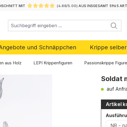
SCHNITT MIT
(4.88/5.00)
AUS INSGESAMT 5965 AR
DURCHSCHNITTLICHE BEWERTUNG VON 4.88 VON 5 ST
Angebote und Schnäppchen
Krippe selbe
en aus Holz
LEPI Krippenfiguren
Passionskrippe Figur
Soldat 
auf Anfr
Artikel k
Ausführ
NR - n