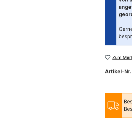
angef
geord
Gerne
bespr
Zum Merk
Artikel-Nr.
Bes
Bes