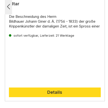
Altar
Die Beschneidung des Herrn
Bildhauer Johann Giner d. Ä. (1756 - 1833) der große
Krippenkünstler der damaligen Zeit, ist ein Spross einer
der ältesten Familien in Thaur (Nordtirol)
sofort verfügbar, Lieferzeit: 21 Werktage
Details