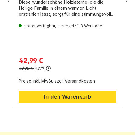
Diese wunderschöne Holzlaterne, die die
Heilige Familie in einem warmen Licht
erstrahlen lässt, sorgt für eine stimmungsvolle
Atmosphäre. Ein stilvolles Dekorationsstück für
Das Set beinhaltet:
die Advents- und Weihnachtszeit oder als
sofort verfügbar, Lieferzeit: 1-3 Werktage
Laterne
ganzjährige Erinnerung an die Bedeutung von
Krippenblock "heilige Famile"
Familie und Glauben.
Batteriehülle: A-1053
LED-Streifen: A-1000073
42,99 €
49,90 €
(UVP)
Preise inkl. MwSt. zzgl. Versandkosten
In den Warenkorb