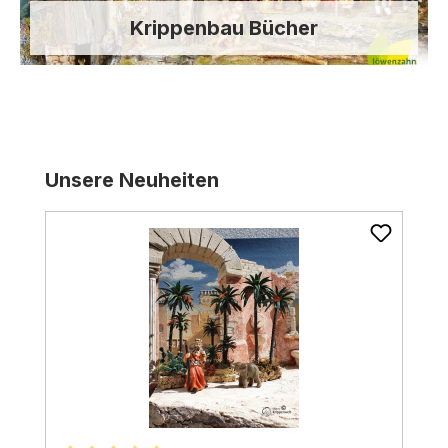
Krippenbau Bücher
Produktgalerie überspringen
Unsere Neuheiten