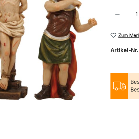
Produkt
Zum Merk
Artikel-Nr.
Bes
Bes