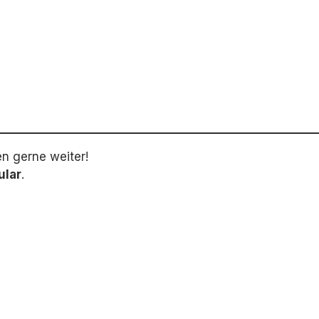
en gerne weiter!
ular
.