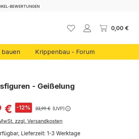
TIKEL-BEWERTUNGEN
ERNEN
Ware
0,00 €
r bauen
Krippenbau - Forum
sfiguren - Geißelung
is:
9 €
-12%
33,99 €
(UVP)
. MwSt. zzgl. Versandkosten
rfügbar, Lieferzeit: 1-3 Werktage