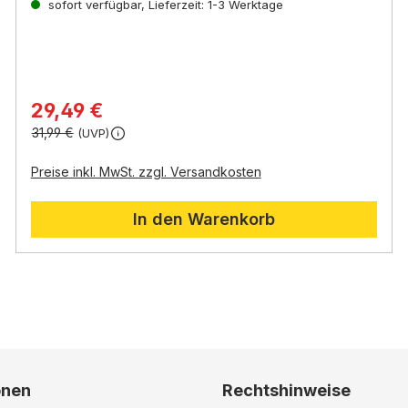
dynamischen Posen dargestellt.
sofort verfügbar, Lieferzeit: 1-3 Werktage
Das Set eignet sich
hervorragend als Ergänzung für jede Passionskrippe
und belebt die Szene der Kreuzigung Jesu.
29,49 €
31,99 €
(UVP)
Preise inkl. MwSt. zzgl. Versandkosten
In den Warenkorb
onen
Rechtshinweise