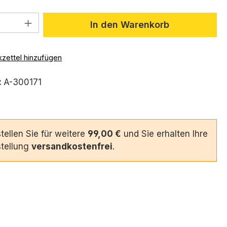
 Anzahl: Gib den gewünschten Wert ein 
In den Warenkorb
zettel hinzufügen
:
A-300171
tellen Sie für weitere
99,00 €
und Sie erhalten Ihre
tellung
versandkostenfrei
.