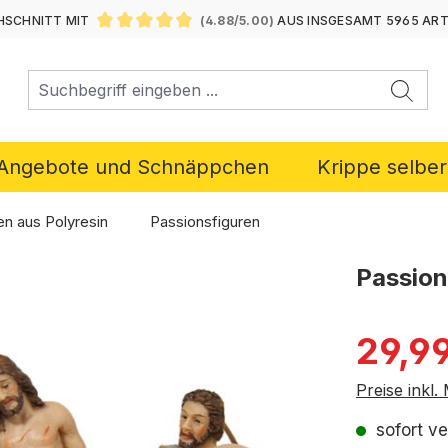
SCHNITT MIT
(4.88/5.00)
AUS INSGESAMT 5965 AR
DURCHSCHNITTLICHE BEWERTUNG VON 4.88 VON 5 ST
Angebote und Schnäppchen
Krippe selbe
en aus Polyresin
Passionsfiguren
Passion
Verkaufspre
29,9
Preise inkl
sofort ve