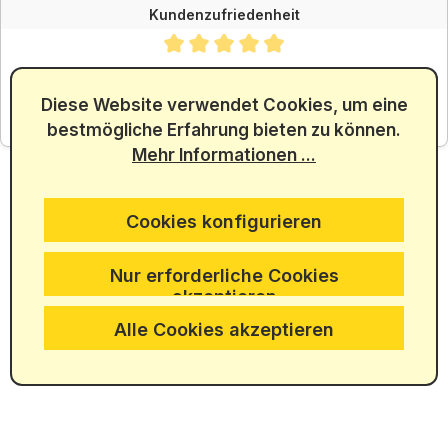
Kundenzufriedenheit
Durchschnittliche Bewertung von 4.88 von 5 Sternen
SEHR GUT
4.88
/ 5.00
Diese Website verwendet Cookies, um eine
bestmögliche Erfahrung bieten zu können.
aus 5965 Bewertungen
Mehr Informationen ...
Cookies konfigurieren
Nur erforderliche Cookies
akzeptieren
Alle Cookies akzeptieren