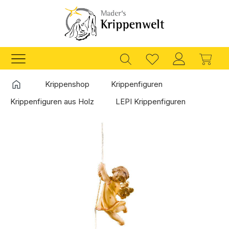
Zum Hauptinhalt springen
Ware
Startseite
Krippenshop
Krippenfiguren
Krippenfiguren aus Holz
LEPI Krippenfiguren
Bildergalerie überspringen