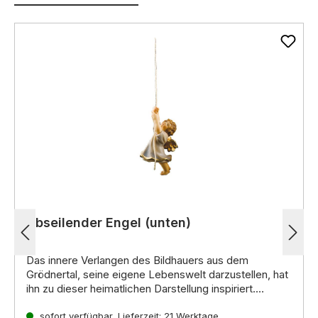
Abseilender Engel (unten)
Das innere Verlangen des Bildhauers aus dem
Grödnertal, seine eigene Lebenswelt darzustellen, hat
ihn zu dieser heimatlichen Darstellung inspiriert.
Noch mehr interessante Informationen zu diesen
handgeschnitzten Krippenfiguren aus Holz erhalten Sie
sofort verfügbar, Lieferzeit: 21 Werktage