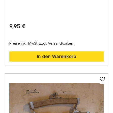
Krippendarstellung noch realistischer und detailreicher.
Knoblauch (Knolle):
Für eine rustikale und
Ein Muss für jeden Krippenbauer und Liebhaber von
bäuerliche Note.
Miniaturwelten.
Zwiebel (Knolle):
Ein unverzichtbares Element
des einfachen Landlebens.
Pepperoni (Schote/Strang):
Bringt einen
9,95 €
farbigen Akzent und südländisches Flair.
Preise inkl. MwSt. zzgl. Versandkosten
In den Warenkorb