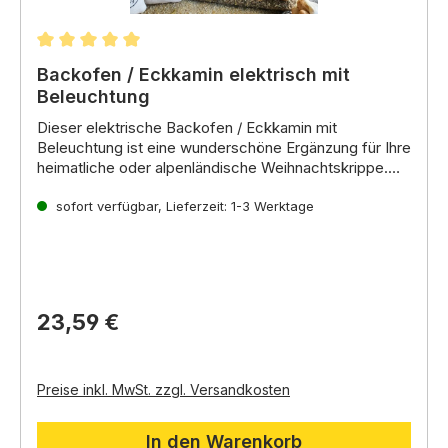
Durchschnittliche Bewertung von 5 von 5 Sternen
Backofen / Eckkamin elektrisch mit
Beleuchtung
Dieser
elektrische Backofen / Eckkamin mit
Beleuchtung
ist eine wunderschöne Ergänzung für Ihre
heimatliche
oder
alpenländische Weihnachtskrippe
.
Der Kamin ist
Stromversorgung:
detailgetreu gestaltet
3,
5 Volt (mit Kabel und Stecker
mit einem
verrußten Schornstein, einem Kochtopf
sofort verfügbar, Lieferzeit: 1-3 Werktage
für Trafo)
und
brennenden Holzscheiten
Ersatzbirne:
E5,
5 (A-10038.2
.
Er verfügt über eine
)
Beleuchtung
Geeignet für:
,
die für eine gemütliche Atmosphäre
Heimatliche und alpenländische
sorgt.
Krippen
23,59 €
Preise inkl. MwSt. zzgl. Versandkosten
In den Warenkorb