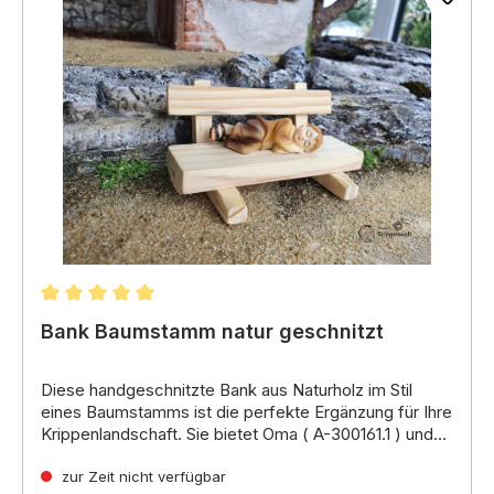
Durchschnittliche Bewertung von 5 von 5 Sternen
Bank Baumstamm natur geschnitzt
Diese
handgeschnitzte Bank aus Naturholz
im Stil
eines Baumstamms ist die perfekte Ergänzung für Ihre
Krippenlandschaft. Sie bietet
Oma (
A-300161.1
) und
Opa (
A-300162.1
) in 9er Figurengröße
einen
gemütlichen Platz zum Ausruhen und Verweilen und
zur Zeit nicht verfügbar