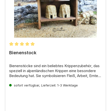
Durchschnittliche Bewertung von 5 von 5 Sternen
Bienenstock
Bienenstöcke sind ein beliebtes
Krippenzubehör
, das
speziell in alpenländischen Krippen
eine besondere
Bedeutung hat. Sie symbolisieren
Fleiß, Arbeit, Ernte
und den
bäuerlichen Alltag
und fügen Ihrer
Weihnachtskrippe ein
sofort verfügbar, Lieferzeit: 1-3 Werktage
natürliches und lebendiges
Element
hinzu.