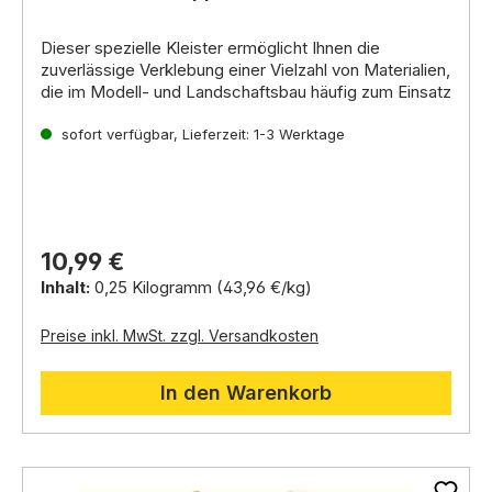
Dieser spezielle Kleister ermöglicht Ihnen die
zuverlässige Verklebung einer Vielzahl von Materialien,
die im Modell- und Landschaftsbau häufig zum Einsatz
kommen. Von
Holzspänen über Pappe, Moos,
Gips, Sand, Styrodur und Kork, bis hin zu
sofort verfügbar, Lieferzeit: 1-3 Werktage
anderen Naturmaterialien
. Der Krippenkleister
sorgt für eine sichere und dauerhafte Verbindung.
Schnelle und sichere Anhaftung:
Nach nur
20 Minuten ist die Verklebung fadenfrei und stabil.
10,99 €
Elastische und transparente Aushärtung:
Inhalt:
0,25 Kilogramm
(43,96 €/kg)
Die grüngelbe Klebeflüssigkeit wird nach dem
Trocknen vollständig transparent und bleibt dabei
Preise inkl. MwSt. zzgl. Versandkosten
elastisch. So sind Ihre Verklebungen nicht nur
stabil, sondern auch unauffällig und flexibel.
In den Warenkorb
Universell einsetzbar:
Von Holz über Pappe,
Gips, Stein, Styrodur, Holzspäne und Kork, bis hin
zu anderen Naturmaterialien