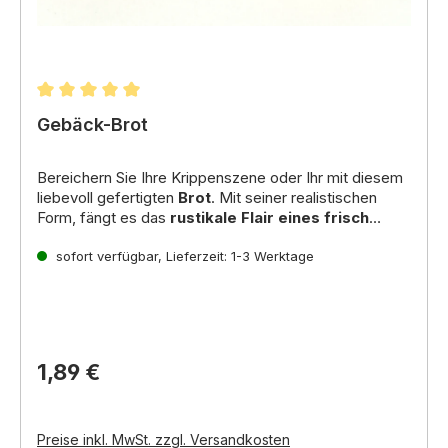
Durchschnittliche Bewertung von 5 von 5 Sternen
Gebäck-Brot
Bereichern Sie Ihre Krippenszene oder Ihr mit diesem
liebevoll gefertigten
Brot
. Mit seiner realistischen
Form, fängt es das
rustikale Flair eines frisch
gebackenen Brotes
Inhalt: 2 Stück
perfekt ein. Ideal zur
Dekoration von Marktständen, Bäckereien
sofort verfügbar, Lieferzeit: 1-3 Werktage
oder
als Speisebeigabe in einer Alltagsszene Ihrer
Weihnachtskrippe. Artikel ähnlich Abbildung
1,89 €
Preise inkl. MwSt. zzgl. Versandkosten