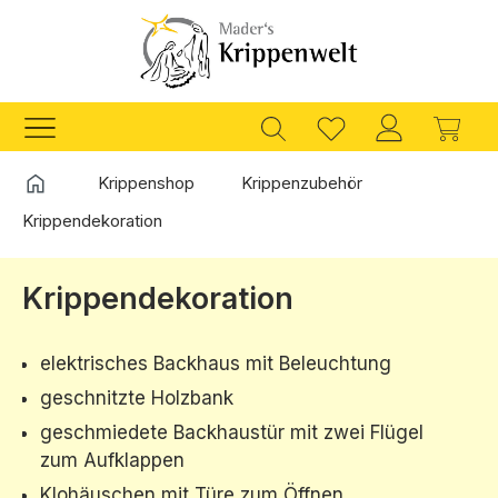
Zum Hauptinhalt springen
Ware
Startseite
Krippenshop
Krippenzubehör
Krippendekoration
Krippendekoration
elektrisches Backhaus mit Beleuchtung
geschnitzte Holzbank
geschmiedete Backhaustür mit zwei Flügel
zum Aufklappen
Klohäuschen mit Türe zum Öffnen