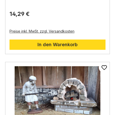
Geeignet für:
Heimische und orientalische
Krippen
14,29 €
Es wird
kein Trafo
benötigt.
Preise inkl. MwSt. zzgl. Versandkosten
In den Warenkorb