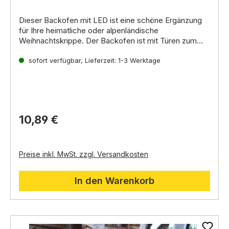
Dieser
Backofen mit LED
ist eine schöne Ergänzung
für Ihre
heimatliche
oder
alpenländische
Weihnachtskrippe
.
Der Backofen ist
mit Türen zum
Öffnen und Schließen
Achtung vor Inbetriebnahme hinten Sicherheitsstreifen
und einem
Dach mit
Holzschindeln
entfernen!
sofort verfügbar, Lieferzeit: 1-3 Werktage
ausgestattet.
Er verfügt über eine
LED-
Beleuchtung
Beleuchtung:
,
die für ein gemütliches Licht sorgt.
LED-Licht
Stromversorgung:
2 x LR44 Knopfzellen (im
Lieferumfang enthalten)
Mit Schalter
Geeignet für:
heimatliche und alpenländische
10,89 €
Krippen
Preise inkl. MwSt. zzgl. Versandkosten
In den Warenkorb