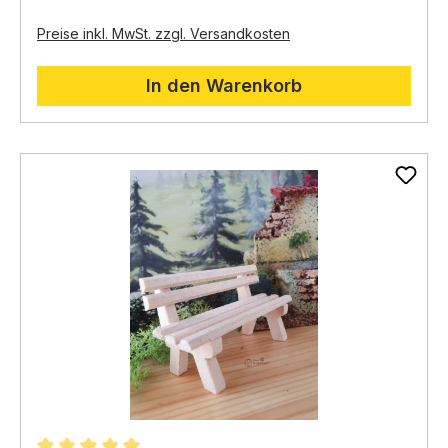
eignen sich ideal,
um Szenen aus dem Alltag
darzustellen,
z.
B.
eine Familie,
die auf der Bank vor
Preise inkl. MwSt. zzgl. Versandkosten
dem Haus sitzt oder Hirten,
die sich nach einem
langen Tag ausruhen.
In den Warenkorb