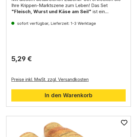
Ihre Krippen-Marktszene zum Leben! Das Set
"Fleisch, Wurst und Käse am Seil"
ist ein
unverzichtbares Element für die Ausstattung des
Metzgers, eines Marktstandes oder der
sofort verfügbar, Lieferzeit: 1-3 Werktage
Vorratskammer in Ihrer Krippenlandschaft.
5,29 €
Preise inkl. MwSt. zzgl. Versandkosten
In den Warenkorb