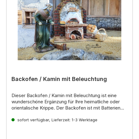
Backofen / Kamin mit Beleuchtung
Dieser
Backofen / Kamin mit Beleuchtung
ist eine
wunderschöne Ergänzung für Ihre
heimatliche
oder
orientalische Krippe
.
Der Backofen ist
mit Batterien
betrieben
Eigenschaften:
(2 x AAA,
nicht im Lieferumfang enthalten)
und verfügt über ein
sofort verfügbar, Lieferzeit: 1-3 Werktage
Beleuchtung:
Rotes Flackerlicht
rotes Flackerlicht
,
das für eine
gemütliche Atmosphäre sorgt.
Stromversorgung:
2 x AAA Batterien (nicht im
Lieferumfang enthalten)
Mit Kabel,
Batteriehülse und Schalter