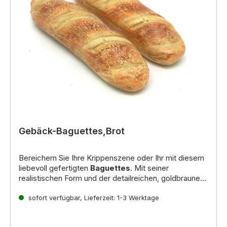
Gebäck-Baguettes,Brot
Bereichern Sie Ihre Krippenszene oder Ihr mit diesem
liebevoll gefertigten
Baguettes
. Mit seiner
realistischen Form und der detailreichen, goldbraunen
Bemalung fängt es das
Inhalt: 2 Stück
rustikale Flair eines frisch
gebackenen Brotes
sofort verfügbar, Lieferzeit: 1-3 Werktage
perfekt ein. Ideal zur
Dekoration von Marktständen, Bäckereien
oder
als Speisebeigabe in einer Alltagsszene Ihrer