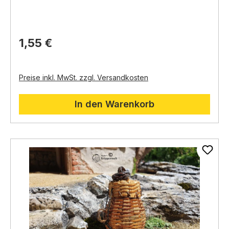
Gestaltungselement in verschiedenen Bereichen
der Krippe eingesetzt werden.
Aufbewahrung von Gegenständen:
Die Kiste kann
mit Heu,
Stroh,
Obst,
Werkzeug oder anderen
1,55 €
Gegenständen gefüllt werden,
um eine
realistische Szene zu schaffen.
Preise inkl. MwSt. zzgl. Versandkosten
In den Warenkorb