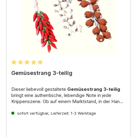
Durchschnittliche Bewertung von 5 von 5 Sternen
Gemüsestrang 3-teilig
Dieser liebevoll gestaltete
Gemüsestrang 3-teilig
bringt eine authentische, lebendige Note in jede
Krippenszene. Ob auf einem Marktstand, in der Hand
einer Krippenfigur oder aufgehängt an einem Balken –
Der Strang besteht aus drei typischen und beliebten
er symbolisiert Nahrung und Vorrat und macht Ihre
Zutaten:
sofort verfügbar, Lieferzeit: 1-3 Werktage
Krippendarstellung noch realistischer und detailreicher.
Knoblauch (Knolle):
Für eine rustikale und
Ein Muss für jeden Krippenbauer und Liebhaber von
bäuerliche Note.
Miniaturwelten.
Zwiebel (Knolle):
Ein unverzichtbares Element