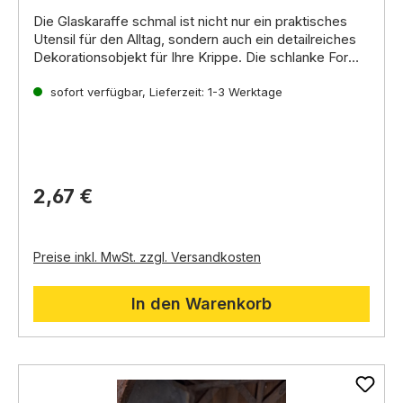
Die
Glaskaraffe schmal
ist nicht nur ein praktisches
Utensil für den Alltag,
sondern auch ein detailreiches
Dekorationsobjekt für Ihre Krippe.
Die schlanke Form
und die hochwertige Verarbeitung aus Glas machen
Eigenschaften:
sie zu einem eleganten Blickfang,
sofort verfügbar, Lieferzeit: 1-3 Werktage
Material:
Hochwertiges Glas
der sowohl in
modernen als auch in rustikalen Umgebungen eine
Form:
Schlank und elegant
gute Figur macht.
Oberfläche:
Glatt und glänzend
Verarbeitung:
Detailreich und präzise
2,67 €
Preise inkl. MwSt. zzgl. Versandkosten
In den Warenkorb