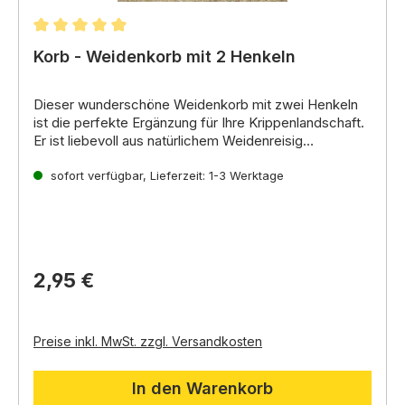
Durchschnittliche Bewertung von 5 von 5 Sternen
Korb - Weidenkorb mit 2 Henkeln
Dieser wunderschöne Weidenkorb mit zwei Henkeln
ist die perfekte Ergänzung für Ihre Krippenlandschaft.
Er ist liebevoll aus natürlichem Weidenreisig
handgefertigt und sieht daher sehr natürlich aus.
Der Korb eignet sich ideal zum Aufbewahren von
kleinen Gegenständen.
sofort verfügbar, Lieferzeit: 1-3 Werktage
Sie können ihn auch neben
einem Hackklotz platzieren,
um eine realistische
Arbeitsszene zu erstellen.
Eigenschaften:
Material:
Weidenreisig
Farbe:
natur
Mit 2 Henkeln
2,95 €
Handgefertigt
Natürliches Aussehen
Vielseitig verwendbar
Preise inkl. MwSt. zzgl. Versandkosten
In den Warenkorb