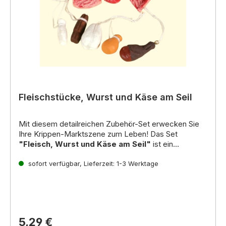
Fleischstücke, Wurst und Käse am Seil
Mit diesem detailreichen Zubehör-Set erwecken Sie
Ihre Krippen-Marktszene zum Leben! Das Set
"Fleisch, Wurst und Käse am Seil"
ist ein
unverzichtbares Element für die Ausstattung des
Metzgers, eines Marktstandes oder der
sofort verfügbar, Lieferzeit: 1-3 Werktage
Vorratskammer in Ihrer Krippenlandschaft.
5,29 €