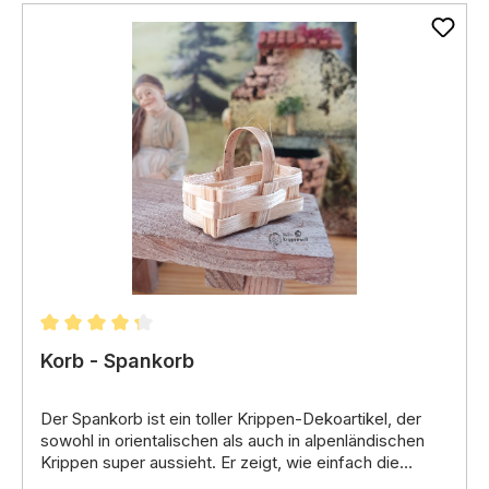
Öffnen - war früher in jedem Haushalt
anzutreffen.
Durchschnittliche Bewertung von 4.33 von 5 Stern
Korb - Spankorb
Der Spankorb
ist ein toller Krippen-Dekoartikel,
der
sowohl in orientalischen als auch in alpenländischen
Krippen super aussieht.
Er zeigt,
wie einfach die
Menschen früher gelebt haben,
Früher war er wichtig:
und macht deine