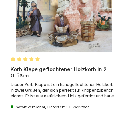
Durchschnittliche Bewertung von 4.88 von 5 Stern
Korb Kiepe geflochtener Holzkorb in 2
Größen
Dieser Korb Kiepe ist ein handgeflochtener Holzkorb
in zwei Größen,
der sich perfekt für Krippenzubehör
eignet.
Er ist aus natürlichem Holz gefertigt und hat ein
rustikales Aussehen,
Eigenschaften:
das ideal für eine
Krippenlandschaft ist.
sofort verfügbar, Lieferzeit: 1-3 Werktage
Material:
Holz
Farbe:
Natur
2 verschiedene Größen
Handgeflochten