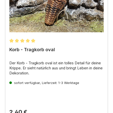
Durchschnittliche Bewertung von 5 von 5 Sternen
Korb - Tragkorb oval
Der Korb - Tragkorb oval
ist ein tolles Detail für deine
Krippe.
Er sieht natürlich aus und bringt Leben in deine
Dekoration.
Eigenschaften:
sofort verfügbar, Lieferzeit: 1-3 Werktage
Material:
Aus Naturmaterialien wie Holz oder
Stroh
Vorteile:
Schön und natürlich
2,40 €
Passt zu orientalischen und alpenländischen