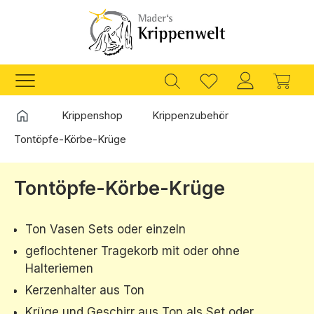
Zum Hauptinhalt springen
Ware
Startseite
Krippenshop
Krippenzubehör
Tontöpfe-Körbe-Krüge
Tontöpfe-Körbe-Krüge
Ton Vasen Sets oder einzeln
geflochtener Tragekorb mit oder ohne
Halteriemen
Kerzenhalter aus Ton
Krüge und Geschirr aus Ton als Set oder