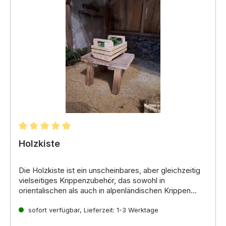
Durchschnittliche Bewertung von 5 von 5 Sternen
Holzkiste
Die Holzkiste
ist ein unscheinbares,
aber gleichzeitig
vielseitiges Krippenzubehör,
das sowohl in
orientalischen als auch in alpenländischen Krippen
Verwendung findet.
Verwendungsmöglichkeiten:
sofort verfügbar, Lieferzeit: 1-3 Werktage
Dekoration für Bauernhöfe, Häuser oder
Werkstätten:
Die Kiste kann als