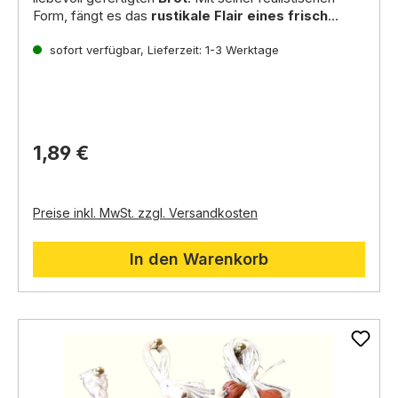
Form, fängt es das
rustikale Flair eines frisch
gebackenen Brotes
Inhalt: 2 Stück
perfekt ein. Ideal zur
Dekoration von Marktständen, Bäckereien
sofort verfügbar, Lieferzeit: 1-3 Werktage
oder
als Speisebeigabe in einer Alltagsszene Ihrer
Weihnachtskrippe. Artikel ähnlich Abbildung
1,89 €
Preise inkl. MwSt. zzgl. Versandkosten
In den Warenkorb