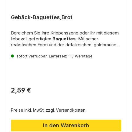
Gebäck-Baguettes,Brot
Bereichern Sie Ihre Krippenszene oder Ihr mit diesem
liebevoll gefertigten
Baguettes
. Mit seiner
realistischen Form und der detailreichen, goldbraunen
Bemalung fängt es das
Inhalt: 2 Stück
rustikale Flair eines frisch
gebackenen Brotes
sofort verfügbar, Lieferzeit: 1-3 Werktage
perfekt ein. Ideal zur
Dekoration von Marktständen, Bäckereien
oder
als Speisebeigabe in einer Alltagsszene Ihrer
Weihnachtskrippe.
2,59 €
Preise inkl. MwSt. zzgl. Versandkosten
In den Warenkorb