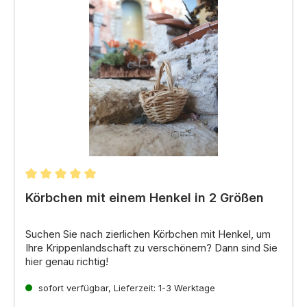
Durchschnittliche Bewertung von 5 von 5 Sternen
Körbchen mit einem Henkel in 2 Größen
Suchen Sie nach zierlichen Körbchen mit Henkel,
um
Ihre Krippenlandschaft zu verschönern?
Dann sind Sie
hier genau richtig!
Wir bieten Ihnen wunderschöne handgefertigte
Körbchen in zwei verschiedenen Größen an,
sofort verfügbar, Lieferzeit: 1-3 Werktage
die
perfekt für Krippenzubehör geeignet sind.