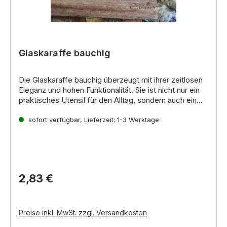
Glaskaraffe bauchig
Die
Glaskaraffe bauchig
überzeugt mit ihrer zeitlosen
Eleganz und hohen Funktionalität. Sie ist nicht nur ein
praktisches Utensil für den Alltag, sondern auch ein
detailreiches Dekorationsobjekt für Ihre Krippe. Die
Eigenschaften:
bauchige Form und die hochwertige Verarbeitung aus
sofort verfügbar, Lieferzeit: 1-3 Werktage
Material:
Hochwertiges Glas
Glas machen sie zu einem Blickfang, der sowohl
Form:
Bauchig und elegant
modern als auch rustikal wirkt.
Oberfläche:
Glatt und glänzend
Verarbeitung:
Detailreich und präzise
2,83 €
Preise inkl. MwSt. zzgl. Versandkosten