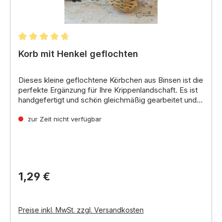
Durchschnittliche Bewertung von 4.79 von 5 Stern
Korb mit Henkel geflochten
Dieses kleine geflochtene Körbchen aus Binsen ist die
perfekte Ergänzung für Ihre Krippenlandschaft.
Es ist
handgefertigt und schön gleichmäßig gearbeitet und
eignet sich ideal zum Aufbewahren von kleinen
Gegenständen wie Obst,
zur Zeit nicht verfügbar
Gemüse,
Blumen oder Eiern.
1,29 €
Preise inkl. MwSt. zzgl. Versandkosten