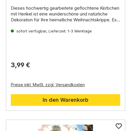
Dieses
hochwertig gearbeitete geflochtene Körbchen
mit Henkel
ist eine
wunderschöne
und
natürliche
Dekoration
für Ihre
heimatliche Weihnachtskrippe
.
Es
ist
befüllt mit kleinen Eiern
,
die die Szene noch
detaillierter und lebendiger machen.
sofort verfügbar, Lieferzeit: 1-3 Werktage
Die Eier sind ca.
7mm groß.
3,99 €
Preise inkl. MwSt. zzgl. Versandkosten
In den Warenkorb