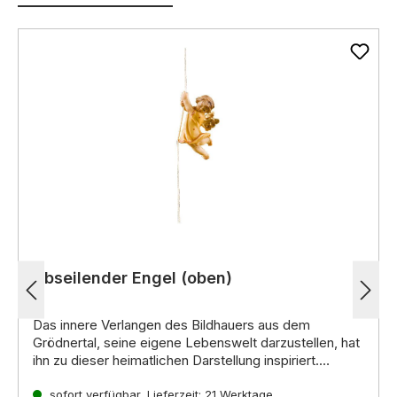
Abseilender Engel (oben)
Das innere Verlangen des Bildhauers aus dem
Grödnertal, seine eigene Lebenswelt darzustellen, hat
ihn zu dieser heimatlichen Darstellung inspiriert.
Noch mehr interessante Informationen zu diesen
handgeschnitzten Krippenfiguren aus Holz erhalten Sie
sofort verfügbar, Lieferzeit: 21 Werktage