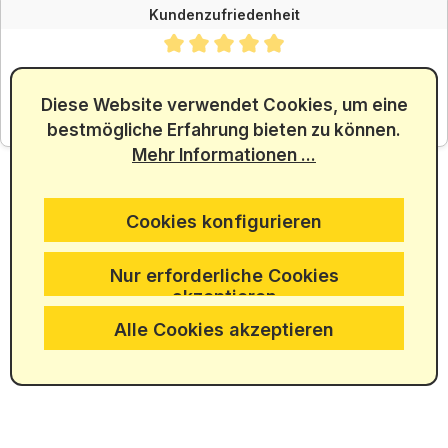
Kundenzufriedenheit
Durchschnittliche Bewertung von 4.88 von 5 Sternen
SEHR GUT
4.88
/ 5.00
Diese Website verwendet Cookies, um eine
bestmögliche Erfahrung bieten zu können.
aus 5965 Bewertungen
Mehr Informationen ...
Cookies konfigurieren
Nur erforderliche Cookies
akzeptieren
Alle Cookies akzeptieren