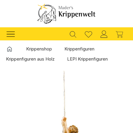
Zum Hauptinhalt springen
Ware
Startseite
Krippenshop
Krippenfiguren
Krippenfiguren aus Holz
LEPI Krippenfiguren
Bildergalerie überspringen