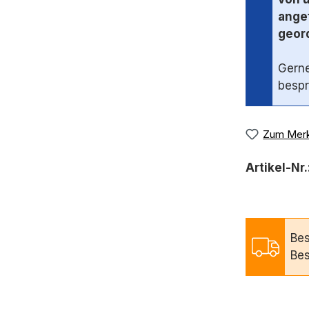
angef
geord
Gerne
bespr
Zum Merk
Artikel-Nr.
Bes
Bes