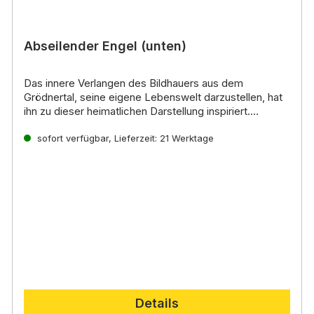
Abseilender Engel (unten)
Das innere Verlangen des Bildhauers aus dem
Grödnertal, seine eigene Lebenswelt darzustellen, hat
ihn zu dieser heimatlichen Darstellung inspiriert.
Noch mehr interessante Informationen zu diesen
handgeschnitzten Krippenfiguren aus Holz erhalten Sie
sofort verfügbar, Lieferzeit: 21 Werktage
direkt auf der
Lepi Homepage.
Details