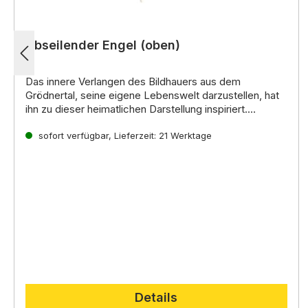
Abseilender Engel (oben)
Das innere Verlangen des Bildhauers aus dem
Grödnertal, seine eigene Lebenswelt darzustellen, hat
ihn zu dieser heimatlichen Darstellung inspiriert.
Noch mehr interessante Informationen zu diesen
handgeschnitzten Krippenfiguren aus Holz erhalten Sie
sofort verfügbar, Lieferzeit: 21 Werktage
direkt auf der
Lepi Homepage.
Details