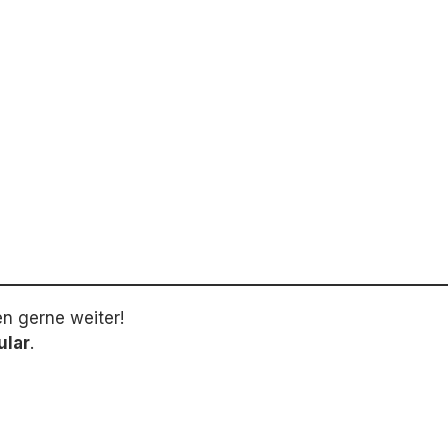
en gerne weiter!
ular
.