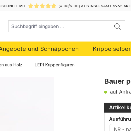
SCHNITT MIT
(4.88/5.00)
AUS INSGESAMT 5965 AR
DURCHSCHNITTLICHE BEWERTUNG VON 4.88 VON 5 ST
Angebote und Schnäppchen
Krippe selbe
en aus Holz
LEPI Krippenfiguren
Bauer p
auf Anfr
Artikel k
Ausführ
NR - n