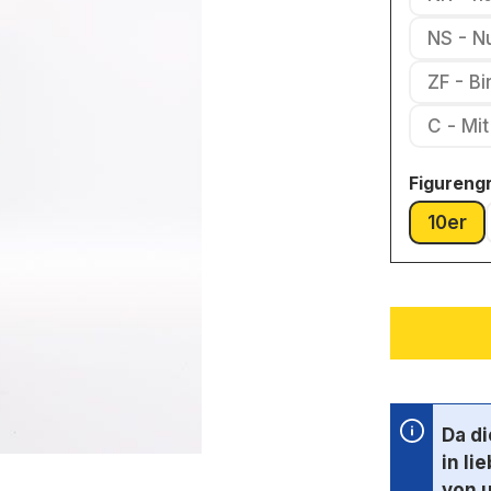
NS - N
ZF - B
C - 
Figureng
10er
(Dies
Da d
in li
von 