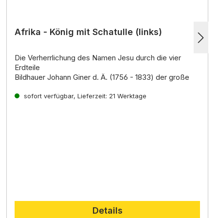
Afrika - König mit Schatulle (links)
Die Verherrlichung des Namen Jesu durch die vier
Erdteile
Bildhauer Johann Giner d. Ä. (1756 - 1833) der große
Krippenkünstler der damaligen Zeit, ist ein Spross einer
der älteste
sofort verfügbar, Lieferzeit: 21 Werktage
Details