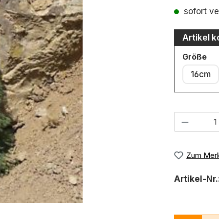
Durchschni
sofort ve
Artikel k
au
Größe
16cm
Produkt
Zum Merk
Artikel-Nr.