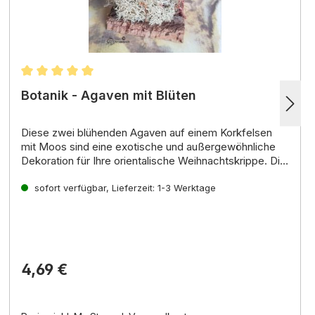
n
Durchschnittliche Bewertung von 5 von 5 Sternen
Botanik - Agaven mit Blüten
Diese
zwei blühenden Agaven auf einem Korkfelsen
mit Moos
sind eine
exotische
und
außergewöhnliche
Dekoration
für Ihre
orientalische
Weihnachtskrippe
. Die
Agaven sind aus hochwertigen Materialien gefertigt
und sehen sehr realistisch aus.
sofort verfügbar, Lieferzeit: 1-3 Werktage
4,69 €