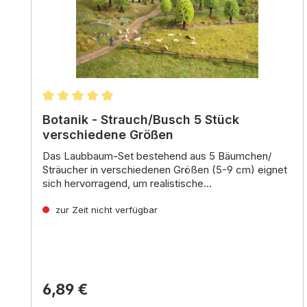
Durchschnittliche Bewertung von 5 von 5 Stern
Botanik - Strauch/Busch 5 Stück
verschiedene Größen
Das
Laubbaum-Set
bestehend aus
5 Bäumchen/
Sträucher in verschiedenen Größen
(5-9 cm) eignet
sich hervorragend,
um
realistische
Landschaftsszenen
Vorteile des Laubbaum-Sets:
in Ihrer Krippenlandschaft zu
gestalten.
zur Zeit nicht verfügbar
Natürliches Aussehen:
Die Bäume sind
handkoloriert
und mit
realistischem Flock
belaubt,
was für ein natürliches Aussehen sorgt.
Vielseitigkeit:
Die verschiedenen Größen der
Bäume ermöglichen die Gestaltung
unterschiedlicher Landschaften
.
6,89 €
Einfache Anwendung:
Die Bäume sind
fertig
montiert
und können sofort in der Krippe