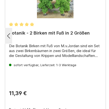
Durchschnittliche Bewertung von 5 von 5 Sternen
Botanik - 2 Birken mit Fuß in 2 Größen
Die
Botanik Birken mit Fuß
von M.
v.
Jordan sind ein Set
aus zwei Birkenbäumen in
zwei Größen
,
die ideal für
die Gestaltung von Krippen und Modelllandschaften
geeignet sind.
Die Birken sind aus
Meerschaum
gefertigt,
sofort verfügbar, Lieferzeit: 1-3 Werktage
einem natürlichen Material,
das für seine
leichte und dennoch stabile Struktur bekannt ist.
Die
Bäume sind in
unterschiedlichen Grüntönen beflockt
,
um ein realistisches Aussehen zu erzielen.
11,39 €