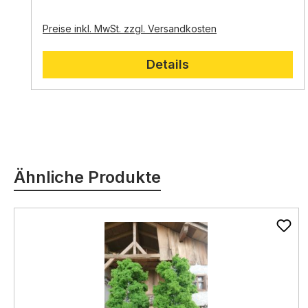
platziert werden.
Langlebigkeit:
Die Bäume sind aus
Kunststoff
Preise inkl. MwSt. zzgl. Versandkosten
gefertigt und daher
langlebig
.
Details
Produktgalerie überspringen
Ähnliche Produkte