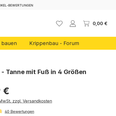
TIKEL-BEWERTUNGEN
ERNEN
Ware
0,00 €
r bauen
Krippenbau - Forum
 - Tanne mit Fuß in 4 Größen
reis:
 €
. MwSt. zzgl. Versandkosten
40 Bewertungen