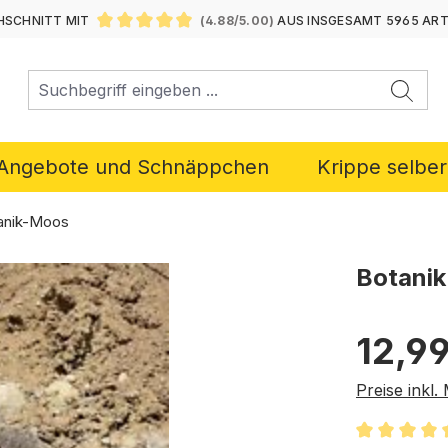
SCHNITT MIT
(4.88/5.00)
AUS INSGESAMT 5965 AR
DURCHSCHNITTLICHE BEWERTUNG VON 4.88 VON 5 ST
Angebote und Schnäppchen
Krippe selbe
anik-Moos
Botanik
Regulärer P
12,99
Preise inkl