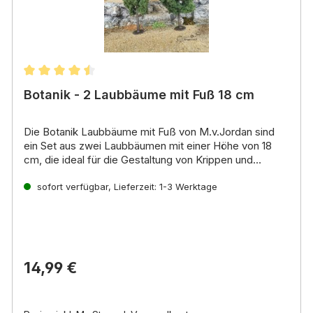
Durchschnittliche Bewertung von 4.5 von 5 Sterne
Botanik - 2 Laubbäume mit Fuß 18 cm
Die
Botanik Laubbäume mit Fuß
von M.
v.
Jordan sind
ein Set aus
zwei Laubbäumen
mit einer
Höhe von 18
cm
,
die ideal für die Gestaltung von Krippen und
Modelllandschaften geeignet sind.
Die Bäume sind aus
Meerschaum
sofort verfügbar, Lieferzeit: 1-3 Werktage
gefertigt,
einem natürlichen Material,
das
für seine leichte und dennoch stabile Struktur bekannt
ist.
Die Laubbäume sind in
unterschiedlichen Grüntönen
beflockt
,
um ein realistisches Aussehen zu erzielen.
14,99 €