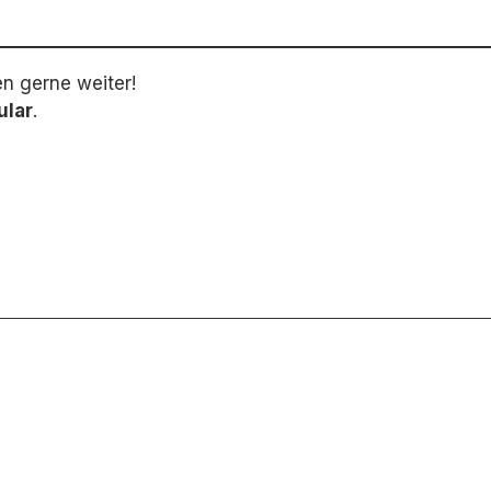
en gerne weiter!
ular
.