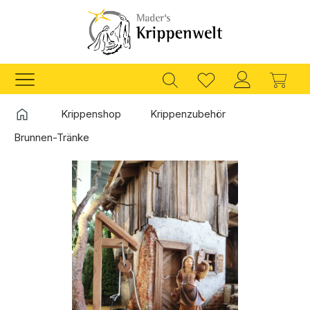
Zum Hauptinhalt springen
Ware
Startseite
Krippenshop
Krippenzubehör
Brunnen-Tränke
Bildergalerie überspringen