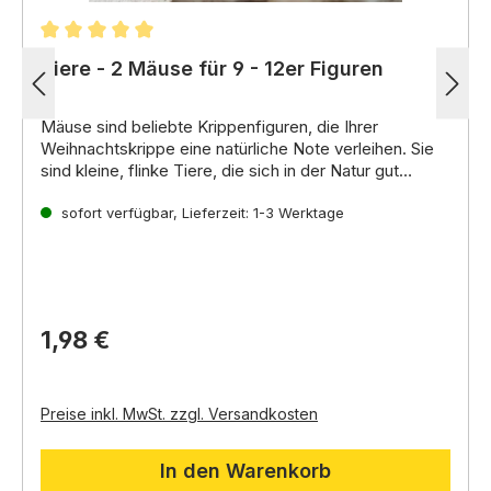
Durchschnittliche Bewertung von 5 von 5 Sternen
Tiere - 2 Mäuse für 9 - 12er Figuren
Mäuse sind beliebte Krippenfiguren,
die Ihrer
Weihnachtskrippe eine natürliche Note verleihen.
Sie
sind kleine,
flinke Tiere,
die sich in der Natur gut
verstecken können.
In der Weihnachtsgeschichte
spielen Mäuse oft die Rolle der neugierigen
sofort verfügbar, Lieferzeit: 1-3 Werktage
Beobachter oder der schelmischen Diebe. Sie können
einzeln oder als Paar sein.
Sie können auch mit
anderen Tieren wie Katzen,
Füchsen oder Eulen
kombiniert werden.
1,98 €
Preise inkl. MwSt. zzgl. Versandkosten
In den Warenkorb