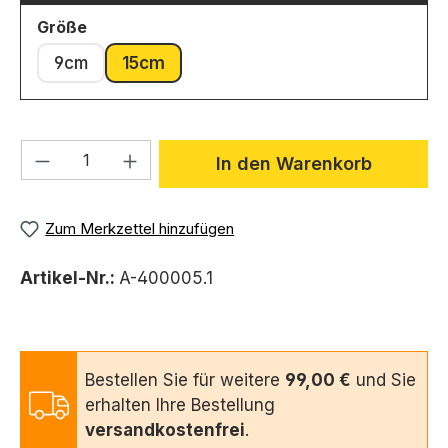
auswählen
Größe
9cm
15cm
Produkt Anzahl: Gib den gewünschten We
In den Warenkorb
Zum Merkzettel hinzufügen
Artikel-Nr.:
A-400005.1
Bestellen Sie für weitere
99,00 €
und Sie
erhalten Ihre Bestellung
versandkostenfrei
.