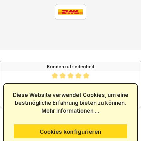
Kundenzufriedenheit
Durchschnittliche Bewertung von 4.88 von 5 Sternen
SEHR GUT
4.88
/ 5.00
Diese Website verwendet Cookies, um eine
bestmögliche Erfahrung bieten zu können.
aus 5965 Bewertungen
Mehr Informationen ...
Cookies konfigurieren