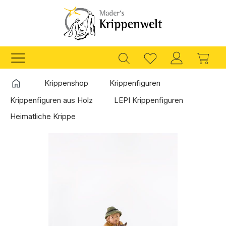
Zum Hauptinhalt springen
Ware
Startseite
Krippenshop
Krippenfiguren
Krippenfiguren aus Holz
LEPI Krippenfiguren
Heimatliche Krippe
Bildergalerie überspringen