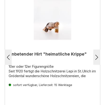
Anbetender Hirt "heimatliche Krippe"
10er oder 12er Figurengröße
Seit 1920 fertigt die Holzschnitzerei Lepi in St.Ulrich im
Grödental wunderschöne Holzschnitzereien, die
weltweit für ihre hohe Qualität und einzigartige
Ausdruckskraft bekannt sind. Die erfahrenen
sofort verfügbar, Lieferzeit: 15 Werktage
Kunsthandwerker der Familie Lepi führen die lange
Einzigartige Krippenfiguren für jeden Geschmack
Familientradition fort und fertigen mit Leidenschaft
Ob im
venezianischen, alpenländischen,
und Hingabe einzigartige Werke aus Holz.
neapolitanischen oder orientalischen Stil
,
die
Krippenfiguren von Lepi begeistern mit ihrer