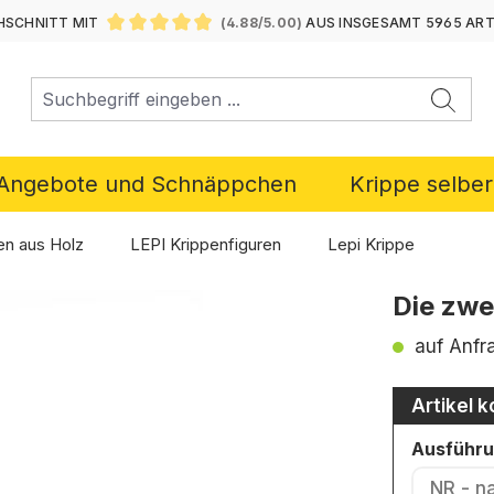
SCHNITT MIT
(4.88/5.00)
AUS INSGESAMT 5965 AR
DURCHSCHNITTLICHE BEWERTUNG VON 4.88 VON 5 ST
Angebote und Schnäppchen
Krippe selbe
en aus Holz
LEPI Krippenfiguren
Lepi Krippe
Die zwe
auf Anfr
Artikel k
Ausführ
NR - n