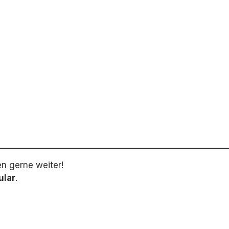
en gerne weiter!
ular
.