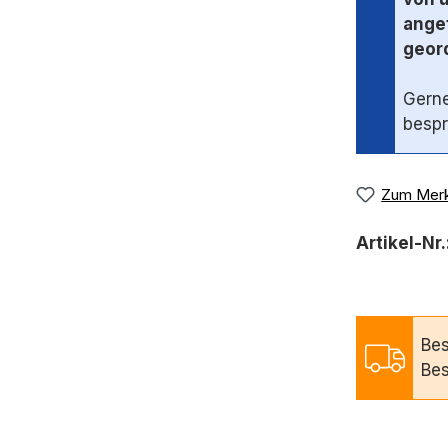
angef
geord
Gerne
bespr
Zum Merk
Artikel-Nr.
Bes
Bes