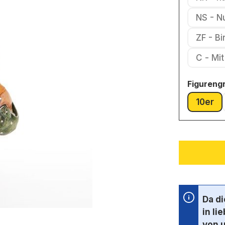
NS - N
ZF - B
C - 
Figureng
10er
(Dies
Da d
in li
von 