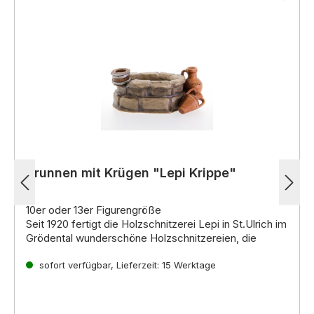
Brunnen mit Krügen "Lepi Krippe"
10er oder 13er Figurengröße
Seit 1920 fertigt die Holzschnitzerei Lepi in St.Ulrich im
Grödental wunderschöne Holzschnitzereien, die
weltweit für ihre hohe Qualität und einzigartige
Ausdruckskraft bekannt sind. Die erfahrenen
sofort verfügbar, Lieferzeit: 15 Werktage
Kunsthandwerker der Familie Lepi führen die lange
Einzigartige Krippenfiguren für jeden Geschmack
Familientradition fort und fertigen mit Leidenschaft
Ob im
venezianischen, alpenländischen,
und Hingabe einzigartige Werke aus Holz.
neapolitanischen oder orientalischen Stil
,
die