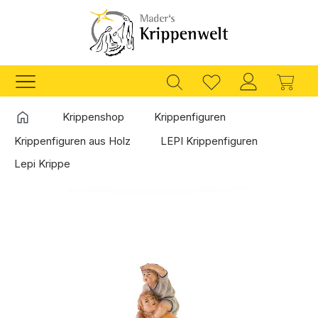
Zum Hauptinhalt springen
Ware
Startseite
Krippenshop
Krippenfiguren
Krippenfiguren aus Holz
LEPI Krippenfiguren
Lepi Krippe
Bildergalerie überspringen