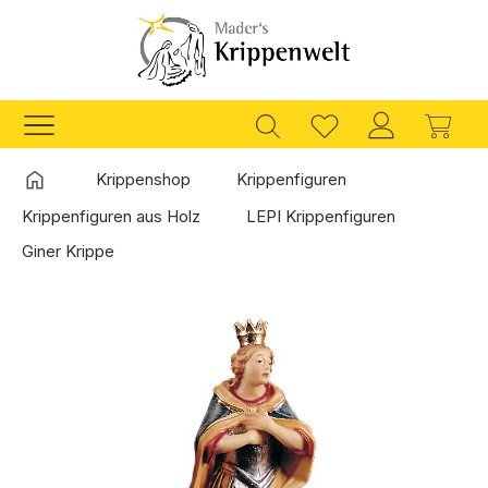
Zum Hauptinhalt springen
Ware
Startseite
Krippenshop
Krippenfiguren
Krippenfiguren aus Holz
LEPI Krippenfiguren
Giner Krippe
Bildergalerie überspringen