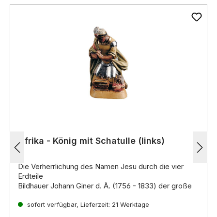
Afrika - König mit Schatulle (links)
Die Verherrlichung des Namen Jesu durch die vier
Erdteile
Bildhauer Johann Giner d. Ä. (1756 - 1833) der große
Krippenkünstler der damaligen Zeit, ist ein Spross
einer der älteste
sofort verfügbar, Lieferzeit: 21 Werktage