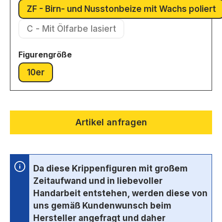
ZF - Birn- und Nusstonbeize mit Wachs poliert
(Diese Option ist zurzeit ni
C - Mit Ölfarbe lasiert
(Diese Option ist zurzeit nicht verfügbar.)
auswählen
Figurengröße
10er
(Diese Option ist zurzeit nicht verfügbar.)
Artikel anfragen
Da diese Krippenfiguren mit großem
Zeitaufwand und in liebevoller
Handarbeit entstehen, werden diese von
uns gemäß Kundenwunsch beim
Hersteller angefragt und daher