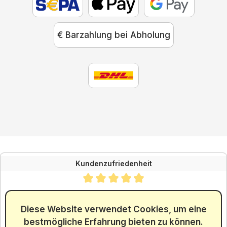
€ Barzahlung bei Abholung
Kundenzufriedenheit
Durchschnittliche Bewertung von 4.88 von 5 Sternen
SEHR GUT
4.88
/ 5.00
Diese Website verwendet Cookies, um eine
bestmögliche Erfahrung bieten zu können.
aus 5965 Bewertungen