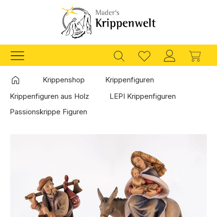
Zum Hauptinhalt springen
Ware
Startseite
Krippenshop
Krippenfiguren
Krippenfiguren aus Holz
LEPI Krippenfiguren
Passionskrippe Figuren
Bildergalerie überspringen