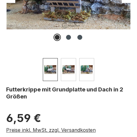
Futterkrippe mit Grundplatte und Dach in 2
Größen
Regulärer Preis:
6,59 €
Preise inkl. MwSt. zzgl. Versandkosten