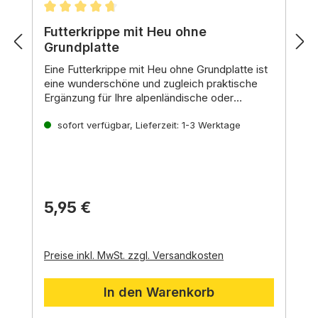
Durchschnittliche Bewertung von 4.8 von 5 Ste
Futterkrippe mit Heu ohne
Grundplatte
Eine
Futterkrippe mit Heu ohne Grundplatte
ist
eine wunderschöne und zugleich praktische
Ergänzung für Ihre alpenländische oder
orientalische Weihnachtskrippe. Sie ermöglicht
es Ihnen, die Schafe und anderen Tiere Ihrer
sofort verfügbar, Lieferzeit: 1-3 Werktage
Krippe auf natürliche Weise fressen zu lassen
und gleichzeitig eine stimmungsvolle
Atmosphäre zu schaffen.
5,95 €
Preise inkl. MwSt. zzgl. Versandkosten
In den Warenkorb