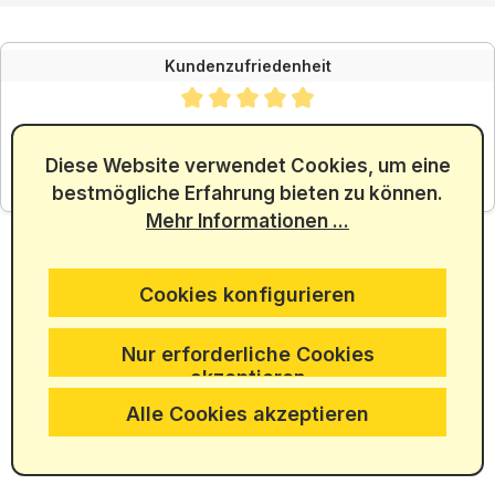
Kundenzufriedenheit
Durchschnittliche Bewertung von 4.88 von 5 Sternen
SEHR GUT
4.88
/ 5.00
Diese Website verwendet Cookies, um eine
bestmögliche Erfahrung bieten zu können.
aus 5965 Bewertungen
Mehr Informationen ...
Cookies konfigurieren
Nur erforderliche Cookies
akzeptieren
Alle Cookies akzeptieren