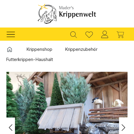
Zum Hauptinhalt springen
Ware
Startseite
Krippenshop
Krippenzubehör
Futterkrippen-Haushalt
Bildergalerie überspringen