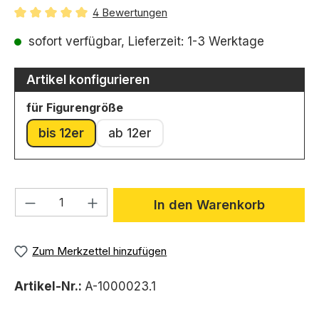
4 Bewertungen
Durchschnittliche Bewertung von 5 von 5 Sternen
sofort verfügbar, Lieferzeit: 1-3 Werktage
Artikel konfigurieren
auswählen
für Figurengröße
bis 12er
ab 12er
Produkt Anzahl: Gib den gewünschten We
In den Warenkorb
Zum Merkzettel hinzufügen
Artikel-Nr.:
A-1000023.1