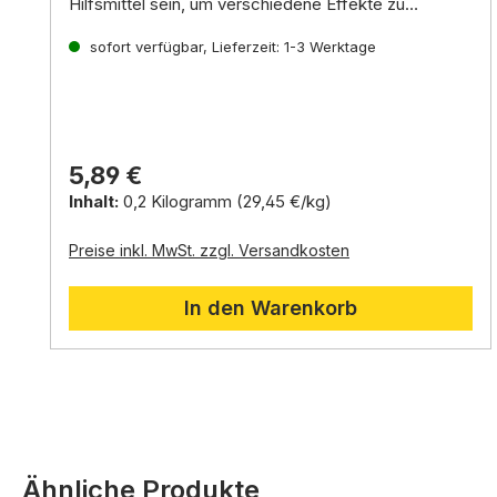
Hilfsmittel sein,
um verschiedene Effekte zu
erzielen.
Diese Produkte sind bei uns auch als Set erhältlich.
Im Folgenden finden Sie einige Beispiele für
die Verwendung von Schleifstaub unter
sofort verfügbar, Lieferzeit: 1-3 Werktage
Rezept des
Krippenmörtels, siehe "Tipps und Anregungen". Sie
benötigen für den Krippenmörtel außerdem
Grundkreide und Ponal-Holzleim.
5,89 €
Inhalt:
0,2 Kilogramm
(29,45 €/kg)
Preise inkl. MwSt. zzgl. Versandkosten
In den Warenkorb
Produktgalerie überspringen
Ähnliche Produkte