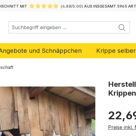
SCHNITT MIT
(4.88/5.00)
AUS INSGESAMT 5965 AR
DURCHSCHNITTLICHE BEWERTUNG VON 4.88 VON 5 ST
Angebote und Schnäppchen
Krippe selbe
dschaft
Herstel
Krippen
Regulärer P
22,6
Preise inkl