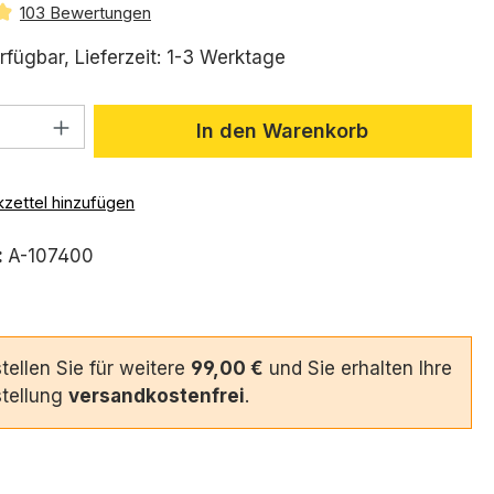
103 Bewertungen
ttliche Bewertung von 4.9 von 5 Sternen
rfügbar, Lieferzeit: 1-3 Werktage
 Anzahl: Gib den gewünschten Wert ein 
In den Warenkorb
zettel hinzufügen
:
A-107400
tellen Sie für weitere
99,00 €
und Sie erhalten Ihre
tellung
versandkostenfrei
.