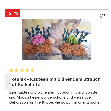
-21%
Durchschnittliche Bewertung von 4.75 von 5 Stern
Botanik - Kakteen mit blühendem Strauch
auf Korkplatte
Eine Kaktee und blühendem Strauch mit Grundplatte
und Moos ist eine wunderschöne und vielseitige
Dekoration für Ihre Krippe,
die sowohl in orientalischen
als auch in heimatlichen Krippenlandschaften
Merkmale: