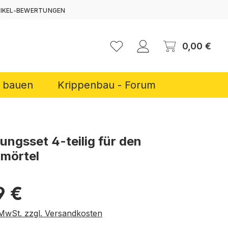
TIKEL-BEWERTUNGEN
ERNEN
Ware
0,00 €
r bauen
Krippenbau - Forum
lungsset 4-teilig für den
mörtel
reis:
9 €
. MwSt. zzgl. Versandkosten