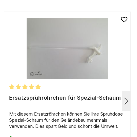
Heißkleber besitzen,
können Sie Ihre Krippe
Bauanleitung Hochalm A-1050
noch schneller aufbauen.
en
Durchschnittliche Bewertung von 5 von 5 Sternen
Ersatzsprühröhrchen für Spezial-Schaum
Mit diesem Ersatzröhrchen können Sie Ihre Sprühdose
Spezial-Schaum für den Geländebau mehrmals
verwenden.
Dies spart Geld und schont die Umwelt.
Eigenschaften: