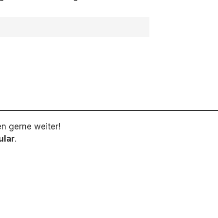
en gerne weiter!
ular
.