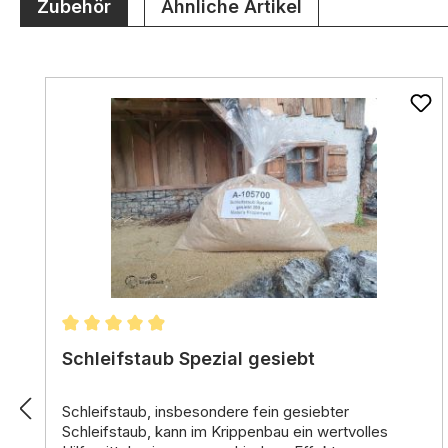
Zubehör
Ähnliche Artikel
Produktgalerie überspringen
Durchschnittliche Bewertung von 4.96 von 5 St
Schleifstaub Spezial gesiebt
Schleifstaub,
insbesondere fein gesiebter
Schleifstaub,
kann im Krippenbau ein wertvolles