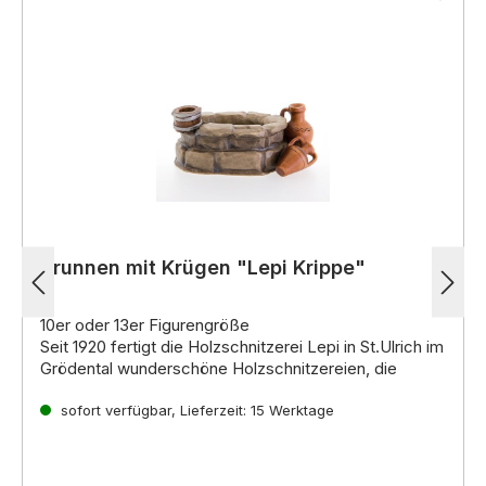
Brunnen mit Krügen "Lepi Krippe"
10er oder 13er Figurengröße
Seit 1920 fertigt die Holzschnitzerei Lepi in St.Ulrich im
Grödental wunderschöne Holzschnitzereien, die
weltweit für ihre hohe Qualität und einzigartige
Ausdruckskraft bekannt sind. Die erfahrenen
sofort verfügbar, Lieferzeit: 15 Werktage
Kunsthandwerker der Familie Lepi führen die lange
Einzigartige Krippenfiguren für jeden Geschmack
Familientradition fort und fertigen mit Leidenschaft
Ob im
venezianischen, alpenländischen,
und Hingabe einzigartige Werke aus Holz.
neapolitanischen oder orientalischen Stil
,
die