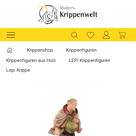
Zum Hauptinhalt springen
Ware
Startseite
Krippenshop
Krippenfiguren
Krippenfiguren aus Holz
LEPI Krippenfiguren
Lepi Krippe
Bildergalerie überspringen