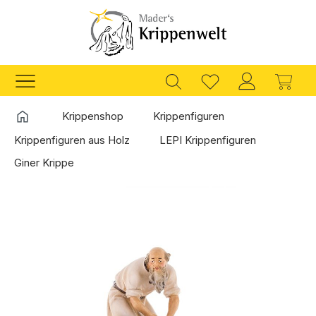
Zum Hauptinhalt springen
Ware
Startseite
Krippenshop
Krippenfiguren
Krippenfiguren aus Holz
LEPI Krippenfiguren
Giner Krippe
Bildergalerie überspringen