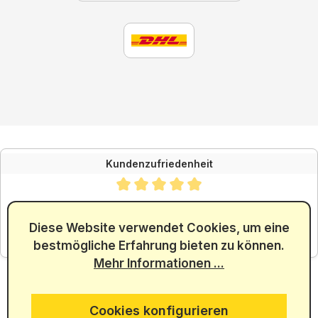
Kundenzufriedenheit
Durchschnittliche Bewertung von 4.88 von 5 Sternen
SEHR GUT
4.88
/ 5.00
Diese Website verwendet Cookies, um eine
bestmögliche Erfahrung bieten zu können.
aus 5965 Bewertungen
Mehr Informationen ...
Cookies konfigurieren