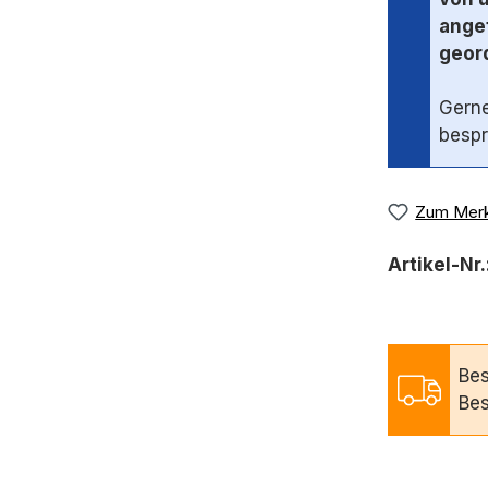
angef
geord
Gerne
bespr
Zum Merk
Artikel-Nr.
Bes
Bes