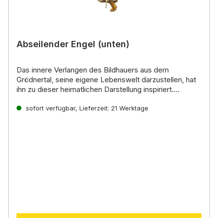
Abseilender Engel (unten)
Das innere Verlangen des Bildhauers aus dem
Grödnertal, seine eigene Lebenswelt darzustellen, hat
ihn zu dieser heimatlichen Darstellung inspiriert.
Noch mehr interessante Informationen zu diesen
handgeschnitzten Krippenfiguren aus Holz erhalten Sie
sofort verfügbar, Lieferzeit: 21 Werktage
direkt auf der
Lepi Homepage.