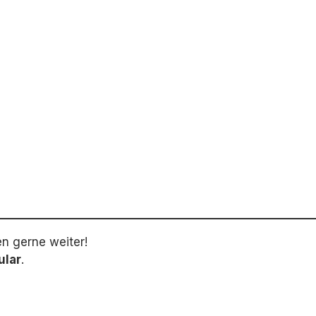
en gerne weiter!
ular
.