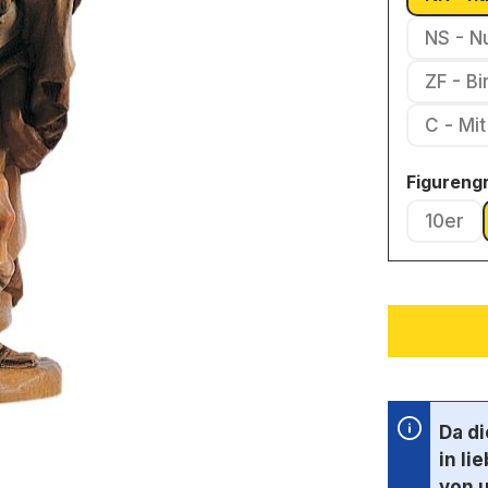
NS - N
ZF - B
C - 
Figureng
10er
(Diese
Da d
in li
von 