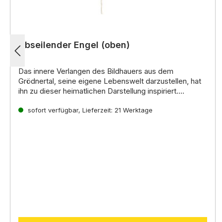
Abseilender Engel (oben)
Das innere Verlangen des Bildhauers aus dem
Grödnertal, seine eigene Lebenswelt darzustellen, hat
ihn zu dieser heimatlichen Darstellung inspiriert.
Noch mehr interessante Informationen zu diesen
handgeschnitzten Krippenfiguren aus Holz erhalten Sie
sofort verfügbar, Lieferzeit: 21 Werktage
direkt auf der
Lepi Homepage.