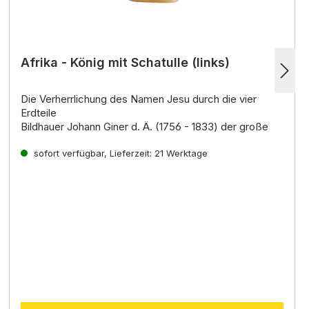
Afrika - König mit Schatulle (links)
Die Verherrlichung des Namen Jesu durch die vier
Erdteile
Bildhauer Johann Giner d. Ä. (1756 - 1833) der große
Krippenkünstler der damaligen Zeit, ist ein Spross einer
der älteste
sofort verfügbar, Lieferzeit: 21 Werktage