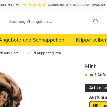
SCHNITT MIT
(4.88/5.00)
AUS INSGESAMT 5965 AR
DURCHSCHNITTLICHE BEWERTUNG VON 4.88 VON 5 ST
Angebote und Schnäppchen
Krippe selbe
en aus Holz
LEPI Krippenfiguren
Hirt
auf Anfr
Artikel k
Ausführ
NR - na