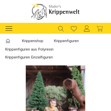
Zum Hauptinhalt springen
Ware
Startseite
Krippenshop
Krippenfiguren
Krippenfiguren aus Polyresin
Krippenfiguren Einzelfiguren
Bildergalerie überspringen