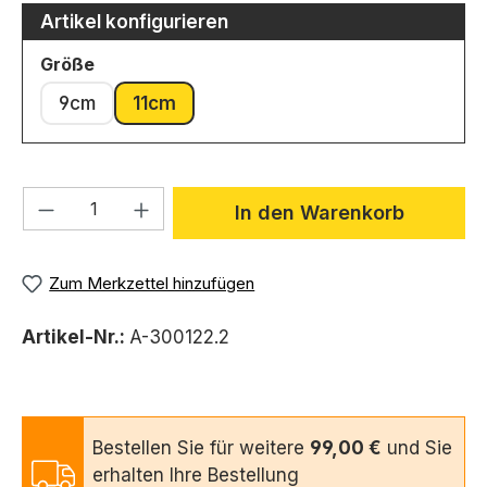
Artikel konfigurieren
auswählen
Größe
9cm
11cm
Produkt Anzahl: Gib den gewünschten We
In den Warenkorb
Zum Merkzettel hinzufügen
Artikel-Nr.:
A-300122.2
Bestellen Sie für weitere
99,00 €
und Sie
erhalten Ihre Bestellung