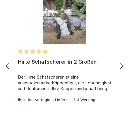
Durchschnittliche Bewertung von 5 von 5 Stern
Hirte Schafscherer in 2 Größen
Der
Hirte Schafscherer
ist eine
ausdrucksstarke Krippenfigur,
die Lebendigkeit
und Realismus in Ihre Krippenlandschaft bringt.
In zwei Größen erhältlich,
Material:
Polyresin
passend für 9er und
11er Figuren,
sofort verfügbar, Lieferzeit: 1-3 Werktage
Farbe:
Handbemalt in detaillierten Farben
fügt er sich harmonisch in
verschiedene Krippenstile ein.
Ausführung:
Realistische Darstellung des Hirten in
Aktion des Schafscherens
Detaillierte Gestaltung des Schafes
Stabile Konstruktion für sicheren