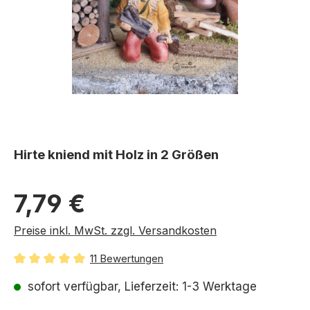
Hirte kniend mit Holz in 2 Größen
Regulärer Preis:
7,79 €
Preise inkl. MwSt. zzgl. Versandkosten
11 Bewertungen
Durchschnittliche Bewertung von 5 von 5 Sternen
sofort verfügbar, Lieferzeit: 1-3 Werktage