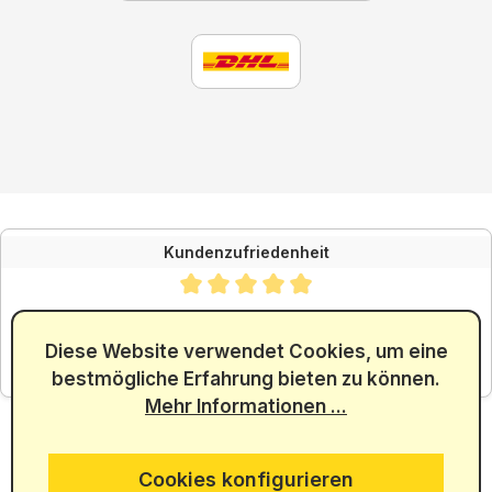
Kundenzufriedenheit
Durchschnittliche Bewertung von 4.88 von 5 Sternen
SEHR GUT
4.88
/ 5.00
Diese Website verwendet Cookies, um eine
bestmögliche Erfahrung bieten zu können.
aus 5965 Bewertungen
Mehr Informationen ...
Cookies konfigurieren