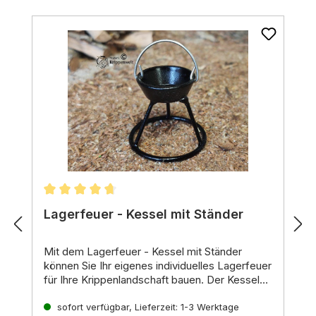
Durchschnittliche Bewertung von 4.75 von 5 St
Lagerfeuer - Kessel mit Ständer
Mit dem Lagerfeuer - Kessel mit Ständer
können Sie Ihr eigenes
individuelles Lagerfeuer
für Ihre Krippenlandschaft bauen. Der Kessel
und der Ständer sind aus
Das Lagerfeuer ist ein
tolles Bastelprojekt
hochwertigem Metall
für
gefertigt und schwarz lackiert. Der
alle, die ihre Krippenlandschaft mit einem
sofort verfügbar, Lieferzeit: 1-3 Werktage