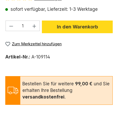
Durchschnittliche Bewertung von 5 von 5 Sternen
sofort verfügbar, Lieferzeit: 1-3 Werktage
Produkt Anzahl: Gib den gewünschten We
In den Warenkorb
Zum Merkzettel hinzufügen
Artikel-Nr.:
A-109114
Bestellen Sie für weitere
99,00 €
und Sie
erhalten Ihre Bestellung
versandkostenfrei
.