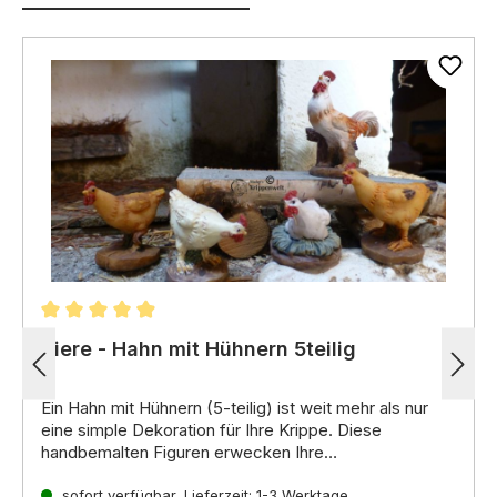
Durchschnittliche Bewertung von 4.89 von 5 Stern
Tiere - Hahn mit Hühnern 5teilig
Ein
Hahn mit Hühnern (5-teilig)
ist weit mehr als nur
eine simple Dekoration für Ihre Krippe.
Diese
handbemalten Figuren erwecken Ihre
Krippenlandschaft mit ihren detaillierten Formen und
lebendigen Farben zum Leben und symbolisieren auf
sofort verfügbar, Lieferzeit: 1-3 Werktage