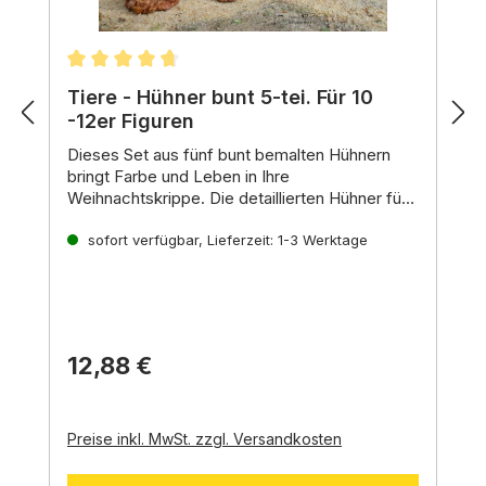
Durchschnittliche Bewertung von 4.83 von 5 St
Tiere - Hühner bunt 5-tei. Für 10
-12er Figuren
Dieses Set aus fünf bunt bemalten Hühnern
bringt Farbe und Leben in Ihre
Weihnachtskrippe.
Die detaillierten Hühner für
10-12er Figuren zeigen die unterschiedlichen
Vielseitige Einsatzmöglichkeiten:
Farbgebungen der Hühner und sorgen für eine
sofort verfügbar, Lieferzeit: 1-3 Werktage
Ergänzung einer Bauernhofszene:
Stellen
abwechslungsreiche Szenerie.
Sie die Hühner in den Stall,
auf den Hof
oder auf die Weide,
um eine lebendige
Bauernhofszene zu gestalten.
Belebung der Krippenlandschaft:
Die
Hühner sind ein beliebtes Motiv in Krippen
12,88 €
und tragen zur Authentizität der Szenerie
bei.
Preise inkl. MwSt. zzgl. Versandkosten