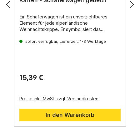
Karren - Schäferwagen gebeizt
Ein
Schäferwagen
ist ein unverzichtbares
Element für jede alpenländische
Weihnachtskrippe.
Er symbolisiert das
einfache Leben der Hirten und fügt Ihrer
Krippe eine authentische Note hinzu. Dieser
sofort verfügbar, Lieferzeit: 1-3 Werktage
Schäferwagen ist aus Holz gefertigt und
anschließend gebeizt, um Ihnen eine natürliche
Optik zu verleihen
15,39 €
Preise inkl. MwSt. zzgl. Versandkosten
In den Warenkorb