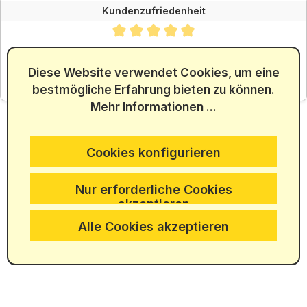
Kundenzufriedenheit
Durchschnittliche Bewertung von 4.88 von 5 Sternen
SEHR GUT
4.88
/ 5.00
Diese Website verwendet Cookies, um eine
bestmögliche Erfahrung bieten zu können.
aus 5965 Bewertungen
Mehr Informationen ...
Cookies konfigurieren
Nur erforderliche Cookies
akzeptieren
Alle Cookies akzeptieren