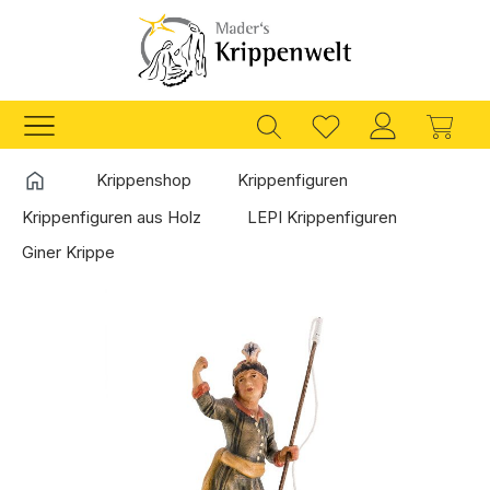
Zum Hauptinhalt springen
Ware
Startseite
Krippenshop
Krippenfiguren
Krippenfiguren aus Holz
LEPI Krippenfiguren
Giner Krippe
Bildergalerie überspringen