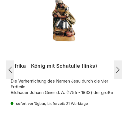
Afrika - König mit Schatulle (links)
Die Verherrlichung des Namen Jesu durch die vier
Erdteile
Bildhauer Johann Giner d. Ä. (1756 - 1833) der große
Krippenkünstler der damaligen Zeit, ist ein Spross
einer der älteste
sofort verfügbar, Lieferzeit: 21 Werktage