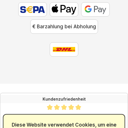
€ Barzahlung bei Abholung
Kundenzufriedenheit
Durchschnittliche Bewertung von 4.88 von 5 Sternen
SEHR GUT
4.88
/ 5.00
Diese Website verwendet Cookies, um eine