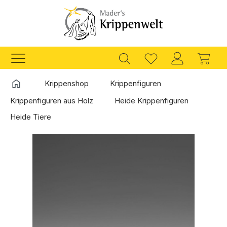
Zum Hauptinhalt springen
Ware
Startseite
Krippenshop
Krippenfiguren
Krippenfiguren aus Holz
Heide Krippenfiguren
Heide Tiere
Bildergalerie überspringen