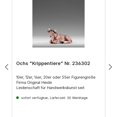
Ochs "Krippentiere" Nr. 236302
10er, 12er, 14er, 20er oder 55er Figurengröße
Firma Original Heide
Leidenschaft für Handwerkskunst seit
Generationen
In der Familie Demetz steht die Kunst der
sofort verfügbar, Lieferzeit: 30 Werktage
Holzschnitzerei schon seit jeher im Zentrum.
Inspiriert von der langjährigen Erfahrung des
Künstlers Heinrich Demetz und vereint mit den
Jedes Stück ein Unikat