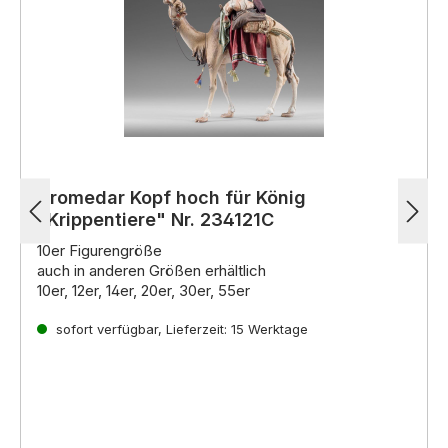
Dromedar Kopf hoch für König
"Krippentiere" Nr. 234121C
10er Figurengröße
auch in anderen Größen erhältlich
10er, 12er, 14er, 20er, 30er, 55er
Firma Original Heide
Leidenschaft für Handwerkskunst seit Generationen
sofort verfügbar, Lieferzeit: 15 Werktage
In der Familie Demetz steht die Kunst der
Holzschnitzerei schon seit jeher im Zentrum.
Inspiriert
von der langjährigen Erfahrung des Künstlers Heinrich
Demetz und vereint mit den innovativen Techniken
Jedes Stück ein Unikat
seiner Kinder,
Die handgeschnitzten Krippenfiguren der Familie
entstehen in der Werkstatt der Familie