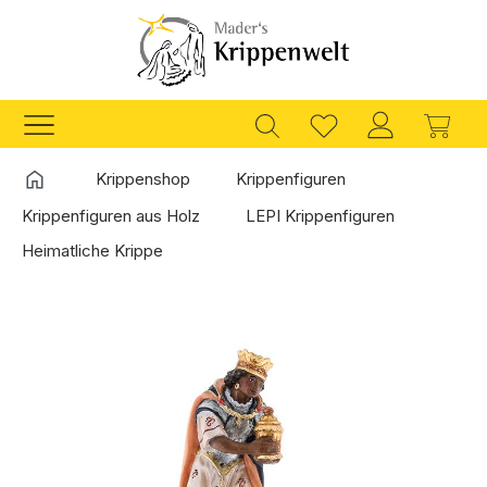
Zum Hauptinhalt springen
Ware
Startseite
Krippenshop
Krippenfiguren
Krippenfiguren aus Holz
LEPI Krippenfiguren
Heimatliche Krippe
Bildergalerie überspringen