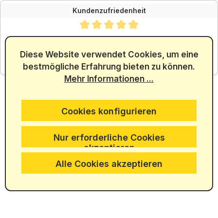
Kundenzufriedenheit
Durchschnittliche Bewertung von 4.88 von 5 Sternen
SEHR GUT
4.88
/ 5.00
Diese Website verwendet Cookies, um eine
bestmögliche Erfahrung bieten zu können.
aus 5965 Bewertungen
Mehr Informationen ...
Cookies konfigurieren
Nur erforderliche Cookies
akzeptieren
Alle Cookies akzeptieren