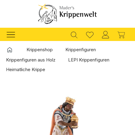
Zum Hauptinhalt springen
Ware
Startseite
Krippenshop
Krippenfiguren
Krippenfiguren aus Holz
LEPI Krippenfiguren
Heimatliche Krippe
Bildergalerie überspringen