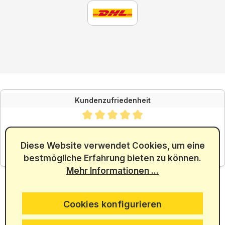
Kundenzufriedenheit
Durchschnittliche Bewertung von 4.88 von 5 Sternen
SEHR GUT
4.88
/ 5.00
Diese Website verwendet Cookies, um eine
bestmögliche Erfahrung bieten zu können.
aus 5965 Bewertungen
Mehr Informationen ...
Cookies konfigurieren