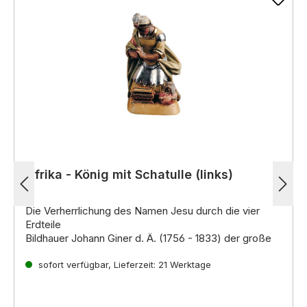
Afrika - König mit Schatulle (links)
Die Verherrlichung des Namen Jesu durch die vier
Erdteile
Bildhauer Johann Giner d. Ä. (1756 - 1833) der große
Krippenkünstler der damaligen Zeit, ist ein Spross
einer der älteste
sofort verfügbar, Lieferzeit: 21 Werktage