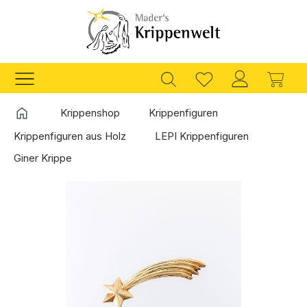
Zum Hauptinhalt springen
Ware
Startseite
Krippenshop
Krippenfiguren
Krippenfiguren aus Holz
LEPI Krippenfiguren
Giner Krippe
Bildergalerie überspringen