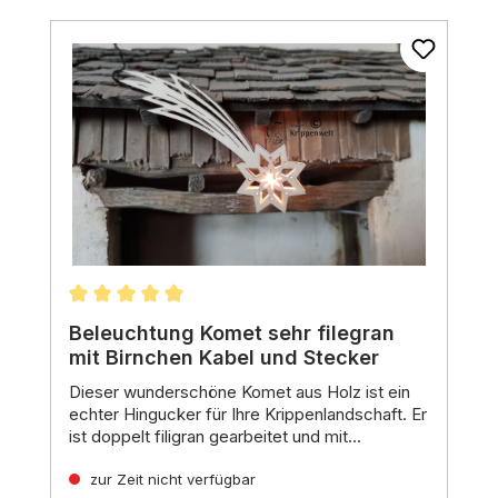
Durchschnittliche Bewertung von 4.92 von 5 St
Beleuchtung Komet sehr filegran
mit Birnchen Kabel und Stecker
Dieser wunderschöne Komet
aus Holz ist ein
echter Hingucker für Ihre Krippenlandschaft. Er
ist doppelt filigran gearbeitet und mit
warmweißen Mini-Birnchen (3,5 V)
Eigenschaften:
ausgestattet, die ein sanftes und
zur Zeit nicht verfügbar
Material:
Holz