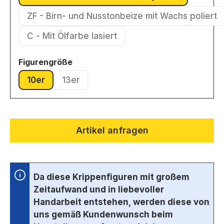
(Diese Option ist zurzeit nicht v
ZF - Birn- und Nusstonbeize mit Wachs poliert
(Diese Option ist zurzeit nic
C - Mit Ölfarbe lasiert
(Diese Option ist zurzeit nicht verfügbar.)
auswählen
Figurengröße
10er
13er
(Diese Option ist zurzeit nicht verfügbar.)
(Diese Option ist zurzeit nicht verfügbar.)
Artikel anfragen
Da diese Krippenfiguren mit großem
Zeitaufwand und in liebevoller
Handarbeit entstehen, werden diese von
uns gemäß Kundenwunsch beim