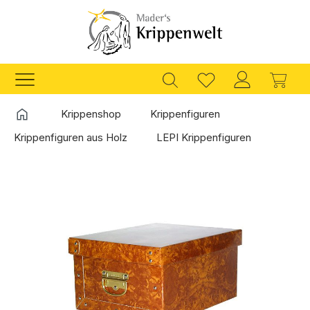
Zum Hauptinhalt springen
Ware
Startseite
Krippenshop
Krippenfiguren
Krippenfiguren aus Holz
LEPI Krippenfiguren
Bildergalerie überspringen