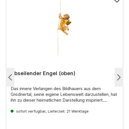
Abseilender Engel (oben)
Das innere Verlangen des Bildhauers aus dem
Grödnertal, seine eigene Lebenswelt darzustellen, hat
ihn zu dieser heimatlichen Darstellung inspiriert.
Noch mehr interessante Informationen zu diesen
handgeschnitzten Krippenfiguren aus Holz erhalten Sie
sofort verfügbar, Lieferzeit: 21 Werktage
direkt auf der
Lepi Homepage.