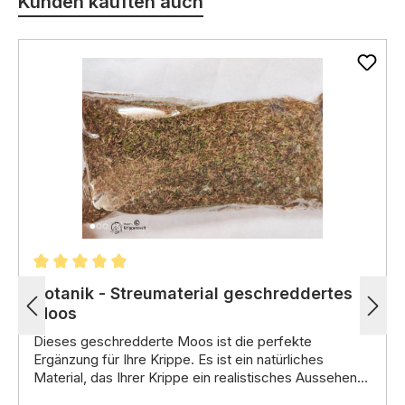
Kunden kauften auch
Durchschnittliche Bewertung von 4.96 von 5 Stern
Botanik - Streumaterial geschreddertes
Moos
Dieses
geschredderte Moos
ist die perfekte
Ergänzung für Ihre Krippe. Es ist ein
natürliches
Material
, das Ihrer Krippe ein realistisches Aussehen
verleiht. Das Moos ist in
Eigenschaften:
Grün-Braun-Tönen
gehalten