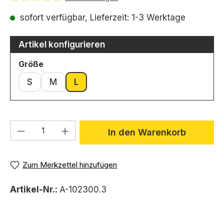
Durchschnittliche Bewertung von 4.91 von 5 Sternen
sofort verfügbar, Lieferzeit: 1-3 Werktage
Artikel konfigurieren
auswählen
Größe
S
M
L
Produkt Anzahl: Gib den gewünschten We
In den Warenkorb
Zum Merkzettel hinzufügen
Artikel-Nr.:
A-102300.3