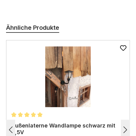
eine ausreichende Beleuchtung Ihrer
Krippenfiguren und Szenerien.
Produktgalerie überspringen
Langlebig:
Die Birne hat eine lange
Lebensdauer von ca.
2.
000 Stunden,
Ähnliche Produkte
sodass Sie sie lange verwenden
können.
Günstig:
Im Vergleich zu anderen
Leuchtmitteln ist diese E10
Schraubbirne eine preiswerte Option.
Einfach zu installieren:
Die Birne lässt
sich einfach in die E10
Fassung Ihrer
Krippenbeleuchtung schrauben.
Durchschnittliche Bewertung von 5 von 5 Sternen
Außenlaterne Wandlampe schwarz mit
3,5V