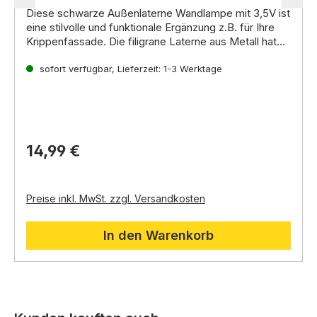
Diese
schwarze Außenlaterne Wandlampe
mit 3,
5V ist
eine stilvolle und funktionale Ergänzung z.B. für Ihre
Krippenfassade
.
Die filigrane Laterne aus Metall hat
eine 90-Grad-Wandbefestigung und ist mit einer 3,
Ersatzbirne: A-1047
5V
Glühbirne ausgestattet.
sofort verfügbar, Lieferzeit: 1-3 Werktage
14,99 €
Preise inkl. MwSt. zzgl. Versandkosten
In den Warenkorb
Produktgalerie überspringen