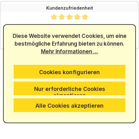
Kundenzufriedenheit
Durchschnittliche Bewertung von 4.88 von 5 Sternen
SEHR GUT
4.88
/ 5.00
Diese Website verwendet Cookies, um eine
bestmögliche Erfahrung bieten zu können.
aus 5965 Bewertungen
Mehr Informationen ...
Cookies konfigurieren
Nur erforderliche Cookies
akzeptieren
Alle Cookies akzeptieren