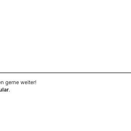
en gerne weiter!
ular
.