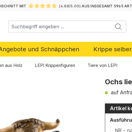
SCHNITT MIT
(4.88/5.00)
AUS INSGESAMT 5965 AR
DURCHSCHNITTLICHE BEWERTUNG VON 4.88 VON 5 ST
Angebote und Schnäppchen
Krippe selbe
en aus Holz
LEPI Krippenfiguren
Tiere von LEPI
Ochs li
auf Anfr
Artikel k
Ausführ
NR - n