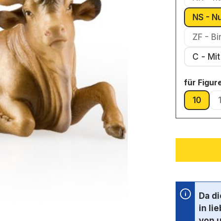
NS - N
ZF - B
C - 
für Figu
10
(Diese 
Da d
in li
von 