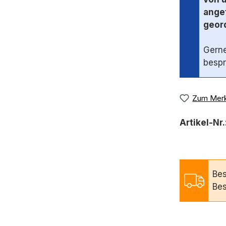
angef
geord
Gerne
bespr
Zum Merk
Artikel-Nr.
Bes
Bes