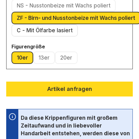
NS - Nusstonbeize mit Wachs poliert
(Diese Option ist zurzeit nicht ver
ZF - Birn- und Nusstonbeize mit Wachs poliert
(Diese Option ist zurzeit ni
C - Mit Ölfarbe lasiert
auswählen
Figurengröße
10er
13er
20er
(Diese Option ist zurzeit nicht verfügbar.)
(Diese Option ist zurzeit nicht verfügbar.)
(Diese Option ist zurzeit nicht ve
Artikel anfragen
Da diese Krippenfiguren mit großem
Zeitaufwand und in liebevoller
Handarbeit entstehen, werden diese von