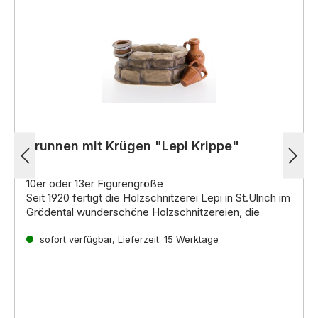
Brunnen mit Krügen "Lepi Krippe"
10er oder 13er Figurengröße
Seit 1920 fertigt die Holzschnitzerei Lepi in St.Ulrich im
Grödental wunderschöne Holzschnitzereien, die
weltweit für ihre hohe Qualität und einzigartige
Ausdruckskraft bekannt sind. Die erfahrenen
sofort verfügbar, Lieferzeit: 15 Werktage
Kunsthandwerker der Familie Lepi führen die lange
Einzigartige Krippenfiguren für jeden Geschmack
Familientradition fort und fertigen mit Leidenschaft
Ob im
venezianischen, alpenländischen,
und Hingabe einzigartige Werke aus Holz.
neapolitanischen oder orientalischen Stil
,
die
Krippenfiguren von Lepi begeistern mit ihrer
stilistischen Vielfalt
und
lebendigen Darstellung
.
Jede