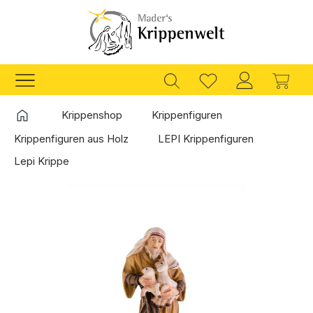
Zum Hauptinhalt springen
Ware
Startseite
Krippenshop
Krippenfiguren
Krippenfiguren aus Holz
LEPI Krippenfiguren
Lepi Krippe
Bildergalerie überspringen