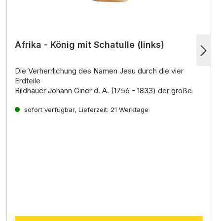
Afrika - König mit Schatulle (links)
Die Verherrlichung des Namen Jesu durch die vier
Erdteile
Bildhauer Johann Giner d. Ä. (1756 - 1833) der große
Krippenkünstler der damaligen Zeit, ist ein Spross einer
der älteste
sofort verfügbar, Lieferzeit: 21 Werktage