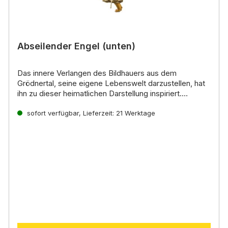
Abseilender Engel (unten)
Das innere Verlangen des Bildhauers aus dem
Grödnertal, seine eigene Lebenswelt darzustellen, hat
ihn zu dieser heimatlichen Darstellung inspiriert.
Noch mehr interessante Informationen zu diesen
handgeschnitzten Krippenfiguren aus Holz erhalten Sie
sofort verfügbar, Lieferzeit: 21 Werktage
direkt auf der
Lepi Homepage.