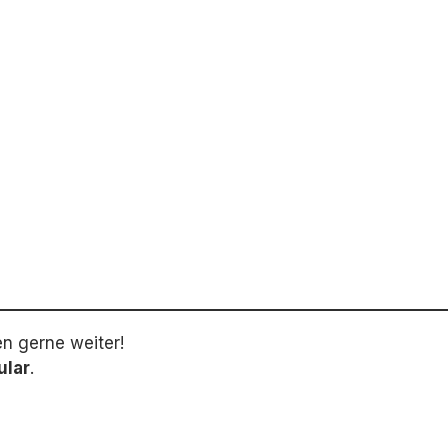
en gerne weiter!
ular
.