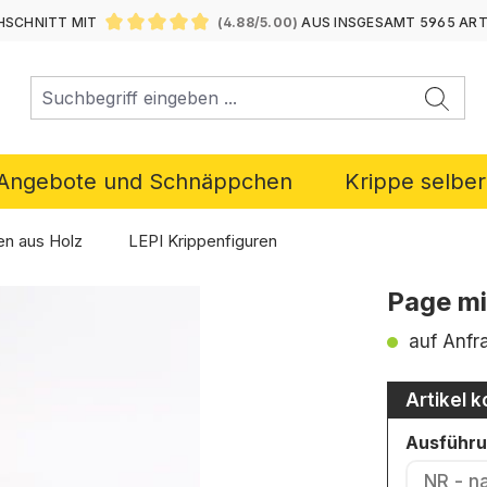
SCHNITT MIT
(4.88/5.00)
AUS INSGESAMT 5965 AR
DURCHSCHNITTLICHE BEWERTUNG VON 4.88 VON 5 ST
Angebote und Schnäppchen
Krippe selbe
en aus Holz
LEPI Krippenfiguren
Page mi
auf Anfr
Artikel k
Ausführ
NR - n