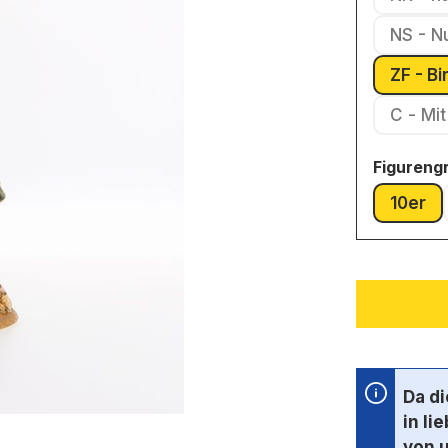
NS - N
ZF - B
C - 
Figureng
10er
(Dies
Da d
in li
von 