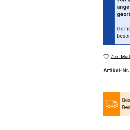
angef
geord
Gerne
bespr
Zum Merk
Artikel-Nr.
Bes
Bes