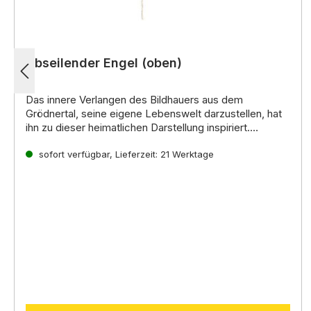
Abseilender Engel (oben)
Das innere Verlangen des Bildhauers aus dem
Grödnertal, seine eigene Lebenswelt darzustellen, hat
ihn zu dieser heimatlichen Darstellung inspiriert.
Noch mehr interessante Informationen zu diesen
handgeschnitzten Krippenfiguren aus Holz erhalten Sie
sofort verfügbar, Lieferzeit: 21 Werktage
direkt auf der
Lepi Homepage.