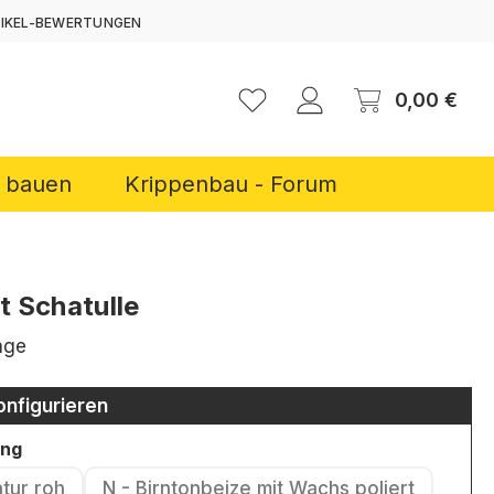
TIKEL-BEWERTUNGEN
ERNEN
Ware
0,00 €
r bauen
Krippenbau - Forum
t Schatulle
age
onfigurieren
auswählen
ung
atur roh
N - Birntonbeize mit Wachs poliert