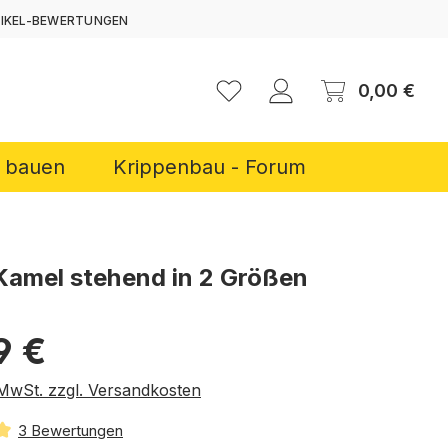
TIKEL-BEWERTUNGEN
ERNEN
Ware
0,00 €
r bauen
Krippenbau - Forum
 Kamel stehend in 2 Größen
reis:
9 €
. MwSt. zzgl. Versandkosten
3 Bewertungen