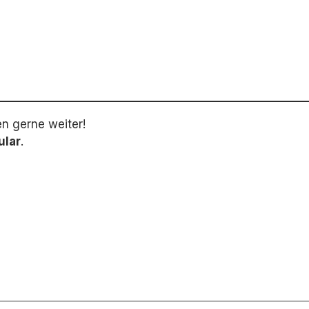
en gerne weiter!
ular
.