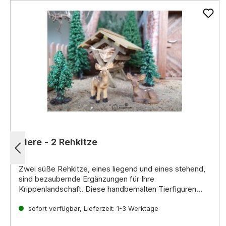
Tiere - 2 Rehkitze
Zwei süße Rehkitze,
eines liegend und eines stehend,
sind bezaubernde Ergänzungen für Ihre
Krippenlandschaft.
Diese handbemalten Tierfiguren
bringen Kindern und Erwachsenen gleichermaßen
Symbolik:
Freude und verleihen Ihrer Darstellung der
Rehkitze symbolisieren in der Weihnachtsgeschichte
sofort verfügbar, Lieferzeit: 1-3 Werktage
Weihnachtsgeschichte einen natürlichen und
Unschuld,
Reinheit und Neuanfang.
Sie stehen für die