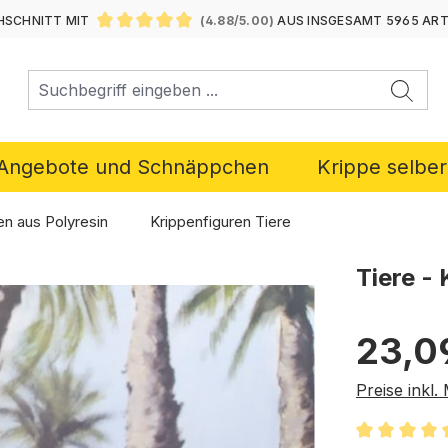
SCHNITT MIT
(4.88/5.00)
AUS INSGESAMT 5965 AR
DURCHSCHNITTLICHE BEWERTUNG VON 4.88 VON 5 ST
Angebote und Schnäppchen
Krippe selbe
en aus Polyresin
Krippenfiguren Tiere
Tiere -
Regulärer P
23,0
Preise inkl