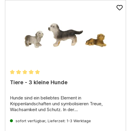
Durchschnittliche Bewertung von 5 von 5 Sternen
Tiere - 3 kleine Hunde
Hunde sind ein beliebtes Element in
Krippenlandschaften und symbolisieren Treue,
Wachsamkeit und Schutz.
In der
Weihnachtsgeschichte waren Hunde oft Begleiter der
Hirten,
sofort verfügbar, Lieferzeit: 1-3 Werktage
die ihre Schafherden hüteten.
Sie können Ihrer
Krippe mehr Leben und Realismus verleihen.