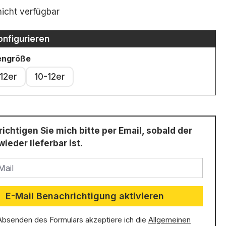
ttliche Bewertung von 5 von 5 Sternen
nicht verfügbar
onfigurieren
auswählen
rengröße
 12er
10-12er
ichtigen Sie mich bitte per Email, sobald der
wieder lieferbar ist.
ail
E-Mail Benachrichtigung aktivieren
Absenden des Formulars akzeptiere ich die
Allgemeinen