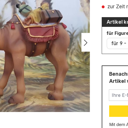
Durchschni
zur Zeit 
Artikel k
für Figu
für 9 -
Benachr
Artikel 
Ihre E-M
Mit dem 