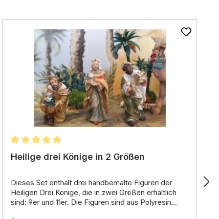
Durchschnittliche Bewertung von 5 von 5 Sternen
Heilige drei Könige in 2 Größen
Dieses Set enthält
drei handbemalte Figuren der
Heiligen Drei Könige
,
die in zwei Größen erhältlich
sind:
9er und 11er.
Die Figuren sind aus Polyresin
gefertigt und mit Liebe zum Detail gestaltet.
Sie