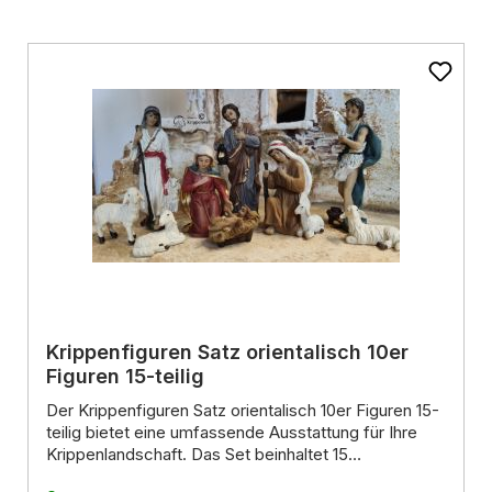
en
Krippenfiguren Satz orientalisch 10er
Figuren 15-teilig
Der Krippenfiguren Satz orientalisch 10er Figuren 15-
teilig
bietet eine umfassende Ausstattung für Ihre
Krippenlandschaft.
Das Set beinhaltet 15
handbemalte Figuren aus Kunstharz,
Detaillierte Figuren aus hochwertigem Polyresin:
die die zentralen