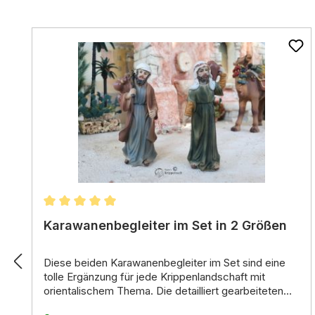
Produktgalerie überspringen
Durchschnittliche Bewertung von 5 von 5 Stern
Karawanenbegleiter im Set in 2 Größen
Diese beiden Karawanenbegleiter im Set sind eine
tolle Ergänzung für jede Krippenlandschaft mit
orientalischem Thema.
Die detailliert gearbeiteten
Figuren passen perfekt zu den Tierfiguren Elefant
Verwendung: