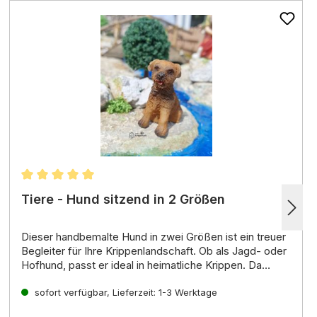
Durchschnittliche Bewertung von 5 von 5 Sternen
Tiere - Hund sitzend in 2 Größen
Dieser
handbemalte Hund
in
zwei Größen
ist ein treuer
Begleiter für Ihre Krippenlandschaft.
Ob als
Jagd- oder
Hofhund
,
passt er ideal in
heimatliche Krippen
.
Da
Hunde schon immer zum Schutz von Schafherden
eingesetzt wurden,
sofort verfügbar, Lieferzeit: 1-3 Werktage
findet sich auch in vielen
Krippenszenen ein
Schäferhund
.
Er steht symbolisch