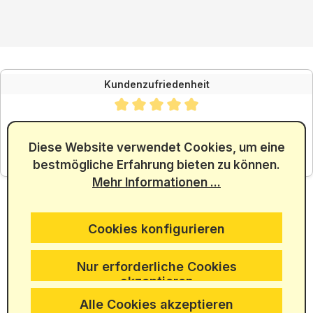
Kundenzufriedenheit
Durchschnittliche Bewertung von 4.88 von 5 Sternen
SEHR GUT
4.88
/ 5.00
Diese Website verwendet Cookies, um eine
bestmögliche Erfahrung bieten zu können.
aus 5965 Bewertungen
Mehr Informationen ...
Cookies konfigurieren
Nur erforderliche Cookies
akzeptieren
Alle Cookies akzeptieren