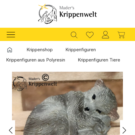
Zum Hauptinhalt springen
Ware
Startseite
Krippenshop
Krippenfiguren
Krippenfiguren aus Polyresin
Krippenfiguren Tiere
Bildergalerie überspringen