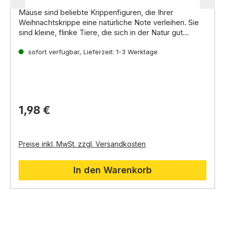
Mäuse sind beliebte Krippenfiguren,
die Ihrer
Weihnachtskrippe eine natürliche Note verleihen.
Sie
sind kleine,
flinke Tiere,
die sich in der Natur gut
verstecken können.
In der Weihnachtsgeschichte
spielen Mäuse oft die Rolle der neugierigen
sofort verfügbar, Lieferzeit: 1-3 Werktage
Beobachter oder der schelmischen Diebe. Sie können
einzeln oder als Paar sein.
Sie können auch mit
anderen Tieren wie Katzen,
Füchsen oder Eulen
kombiniert werden.
1,98 €
Preise inkl. MwSt. zzgl. Versandkosten
In den Warenkorb