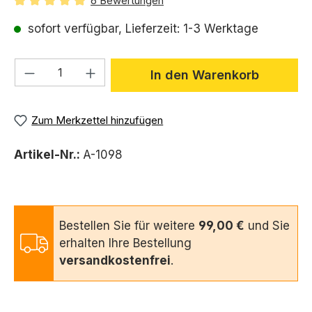
6 Bewertungen
Durchschnittliche Bewertung von 5 von 5 Sternen
sofort verfügbar, Lieferzeit: 1-3 Werktage
Produkt Anzahl: Gib den gewünschten We
In den Warenkorb
Zum Merkzettel hinzufügen
Artikel-Nr.:
A-1098
Bestellen Sie für weitere
99,00 €
und Sie
erhalten Ihre Bestellung
versandkostenfrei
.