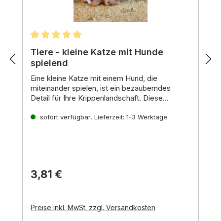
Durchschnittliche Bewertung von 5 von 5 Stern
Tiere - kleine Katze mit Hunde
spielend
Eine kleine Katze mit einem Hund,
die
miteinander spielen,
ist ein bezauberndes
Detail für Ihre Krippenlandschaft.
Diese
friedliche Szene bringt Leben und Freude in
Symbolik:
Ihre Darstellung der Weihnachtsgeschichte.
Katzen und Hunde symbolisieren in der
sofort verfügbar, Lieferzeit: 1-3 Werktage
Weihnachtsgeschichte oft verschiedene
Eigenschaften:
Katzen:
Katzen stehen oft für
Unabhängigkeit,
Neugier und
Wachsamkeit.
3,81 €
Hunde:
Hunde symbolisieren Treue,
Loyalität und Schutz.
Das gemeinsame Spiel einer Katze und eines
Hundes kann als Zeichen für Harmonie und
Preise inkl. MwSt. zzgl. Versandkosten
friedliches Zusammenleben interpretiert