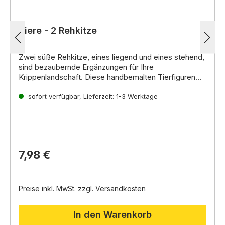
Tiere - 2 Rehkitze
Zwei süße Rehkitze,
eines liegend und eines stehend,
sind bezaubernde Ergänzungen für Ihre
Krippenlandschaft.
Diese handbemalten Tierfiguren
bringen Kindern und Erwachsenen gleichermaßen
Symbolik:
Freude und verleihen Ihrer Darstellung der
Rehkitze symbolisieren in der Weihnachtsgeschichte
sofort verfügbar, Lieferzeit: 1-3 Werktage
Weihnachtsgeschichte einen natürlichen und
Unschuld,
Reinheit und Neuanfang.
Sie stehen für die
lebendigen Touch.
Verletzlichkeit des Lebens und die Hoffnung auf eine
friedliche Zukunft.
7,98 €
Preise inkl. MwSt. zzgl. Versandkosten
In den Warenkorb