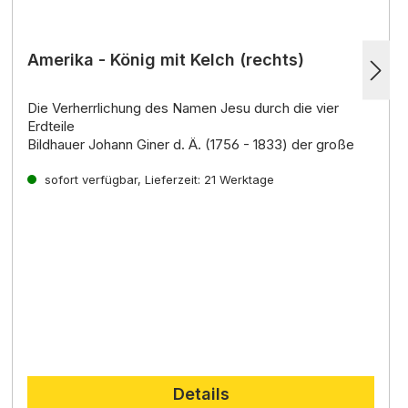
Amerika - König mit Kelch (rechts)
Die Verherrlichung des Namen Jesu durch die vier
Erdteile
Bildhauer Johann Giner d. Ä. (1756 - 1833) der große
Krippenkünstler der damaligen Zeit, ist ein Spross einer
der älteste
sofort verfügbar, Lieferzeit: 21 Werktage
Details