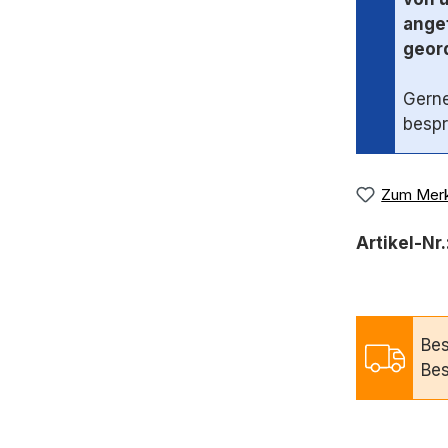
angef
geord
Gerne
bespr
Zum Merk
Artikel-Nr.
Bes
Bes