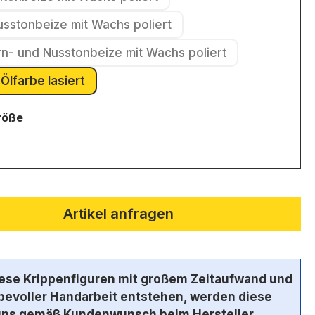
(Diese Option ist zurzeit nicht verfügbar.)
usstonbeize mit Wachs poliert
(Diese Option ist zurzeit nicht verfügbar.)
irn- und Nusstonbeize mit Wachs poliert
(Diese Option ist zurzeit nicht verfügbar.)
Mit Ölfarbe lasiert
(Diese Option ist zurzeit nicht verfügbar.)
auswählen
röße
e Option ist zurzeit nicht verfügbar.)
Artikel anfragen
iese Krippenfiguren mit großem Zeitaufwand und
ebevoller Handarbeit entstehen, werden diese
uns gemäß Kundenwunsch beim Hersteller