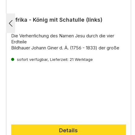
Afrika - König mit Schatulle (links)
Die Verherrlichung des Namen Jesu durch die vier
Erdteile
Bildhauer Johann Giner d. Ä. (1756 - 1833) der große
Krippenkünstler der damaligen Zeit, ist ein Spross einer
der älteste
sofort verfügbar, Lieferzeit: 21 Werktage
Details