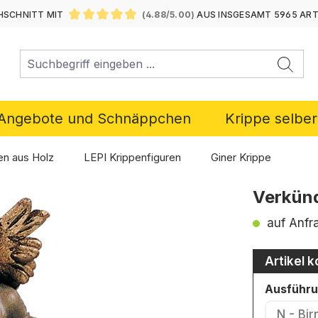
SCHNITT MIT
(4.88/5.00)
AUS INSGESAMT 5965 AR
DURCHSCHNITTLICHE BEWERTUNG VON 4.88 VON 5 ST
Angebote und Schnäppchen
Krippe selbe
en aus Holz
LEPI Krippenfiguren
Giner Krippe
Verkünd
auf Anfr
Artikel k
Ausführ
N - Bi