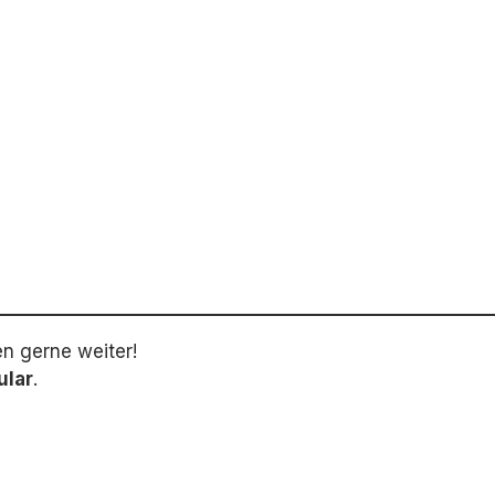
en gerne weiter!
ular
.