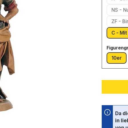
NS - N
ZF - B
C - 
Figureng
10er
(Dies
Da d
in li
von 