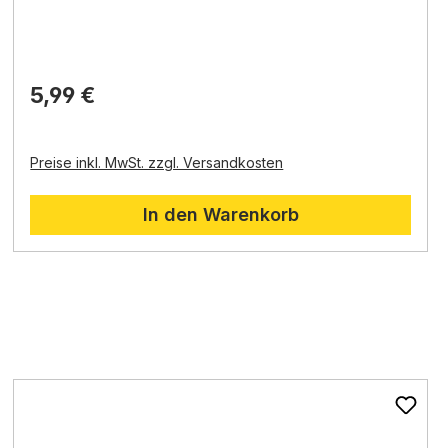
Dekoration für den Vordergrund oder die Seiten
Ihrer Krippenlandschaft verwendet werden.
Sie können auch mit anderen Krippenzubehörteilen
kombiniert werden, z. B. mit Krippenfiguren, Tieren
oder Pflanzen.
5,99 €
Preise inkl. MwSt. zzgl. Versandkosten
In den Warenkorb