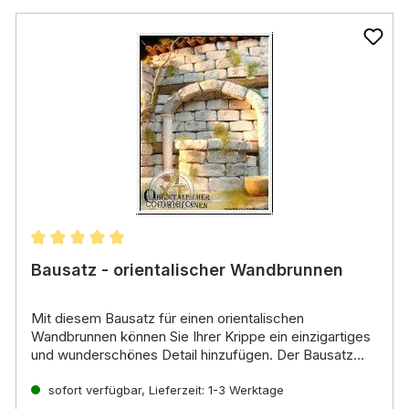
n
Durchschnittliche Bewertung von 5 von 5 Sternen
Bausatz - orientalischer Wandbrunnen
Mit diesem
Bausatz für einen orientalischen
Wandbrunnen
können Sie Ihrer Krippe ein einzigartiges
und wunderschönes Detail hinzufügen. Der Bausatz
enthält alle Teile, die Sie zum Bau des Brunnens
Material:
Gips, Ton, Holz
benötigen, sowie eine Anleitung.
sofort verfügbar, Lieferzeit: 1-3 Werktage
Stil:
Orientalisch