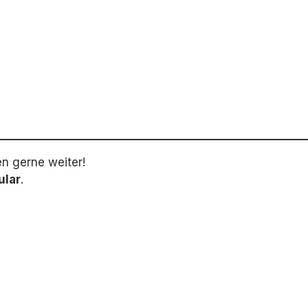
en gerne weiter!
ular
.