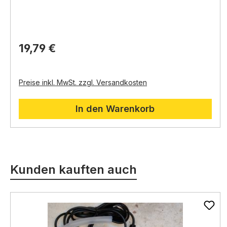
Note verleiht.
cm)
ca.
50 cm Seil (Schnur)
10 Bodenfliesen
4 Rundhölzer 2-fach coloriert (ca.
5 cm)
Zusätzlich erhältlich:
1 Rundholz 2-fach coloriert (ca.
8 cm)
19,79 €
Orientalische Wand und Bruchsäule A-200118:
1 Grasbüschel (Beige)
Diese Wand und Bruchsäule bilden die perfekte
1 Schüssel (Topf)
Ergänzung für Ihren orientalischen Brunnen.
Sie
ca.
100 Gramm Sand
können damit eine realistische Kulisse für Ihren
1 Säckchen grobe Steine (Geröll)
Preise inkl. MwSt. zzgl. Versandkosten
Brunnen schaffen.
In den Warenkorb
Produktgalerie überspringen
Kunden kauften auch