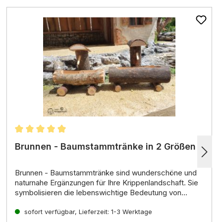
Durchschnittliche Bewertung von 4.98 von 5 Sterne
Brunnen - Baumstammtränke in 2 Größen
Brunnen - Baumstammtränke
sind wunderschöne und
naturnahe Ergänzungen für Ihre Krippenlandschaft.
Sie
symbolisieren die lebenswichtige Bedeutung von
Wasser für Mensch und Tier und sorgen für eine
Verwendungsmöglichkeiten:
realistische und lebendige Atmosphäre.
sofort verfügbar, Lieferzeit: 1-3 Werktage
Die Brunnen - Baumstammtränke können als