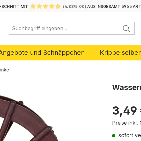
SCHNITT MIT
(4.88/5.00)
AUS INSGESAMT 5965 AR
DURCHSCHNITTLICHE BEWERTUNG VON 4.88 VON 5 ST
Angebote und Schnäppchen
Krippe selbe
änke
Wasserr
Regulärer P
3,49
Preise inkl
sofort ve