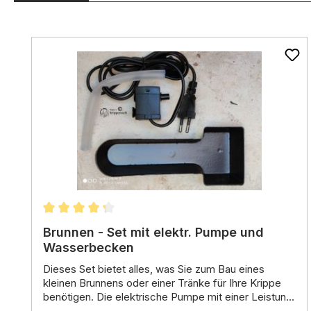
Produktgalerie überspringen
Durchschnittliche Bewertung von 4.33 von 5 St
Brunnen - Set mit elektr. Pumpe und
Wasserbecken
Dieses Set bietet alles,
was Sie zum Bau eines
kleinen Brunnens oder einer Tränke
für Ihre Krippe
benötigen.
Die
elektrische Pumpe
mit einer Leistung
von 3 Watt und einer Förderhöhe von
Lieferumfang:
bis zu 40 cm