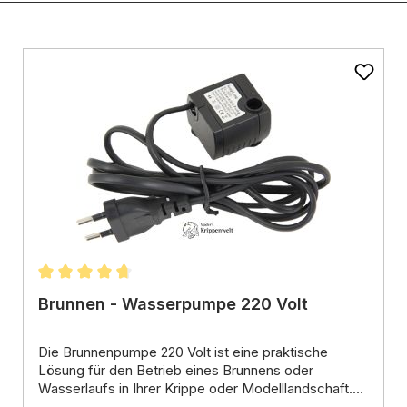
ernen
Durchschnittliche Bewertung von 4.79 von 5 Ster
Brunnen - Wasserpumpe 220 Volt
Die
Brunnenpumpe 220 Volt
ist eine praktische
Lösung für den Betrieb eines Brunnens oder
Wasserlaufs in Ihrer Krippe oder Modelllandschaft.
Sie ist einfach zu installieren und kann sofort
Eigenschaften: