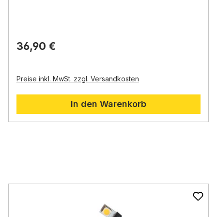
Verwendung:
Dekoration für Krippen
Schwierigkeitsgrad:
leicht
Bauzeit:
Ca. 2 Stunden
Inhalt:
Tipp:
Verwenden Sie Express-Leim für schnellere
80 rechteckige Ruinen-Steine
Trocknungszeiten
36,90 €
15 quadratische Ruinen-Steine
Sie sollten zwischendurch immer wieder den Leim
15 gerundete Ruinen-Steine
trocknen lassen
2 Schüsseln
10 kleine Mauerstützen
Preise inkl. MwSt. zzgl. Versandkosten
2 Säulen
30 quadratische Bodenplatten
4 Holzbalken (bereits eingekerbt und auf alt
In den Warenkorb
aussehendes Holz coloriert)
25 Dachziegel Mönch&Nonne
1 Grundplatte 16 x 16 cm
1 Tütchen statisches Gras, gemischt (Grün &
Beige)
1 Tütchen brauner Sand
1 Baumwurzel (Natur)
1 Anleitung