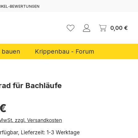
TIKEL-BEWERTUNGEN
ERNEN
Ware
0,00 €
r bauen
Krippenbau - Forum
ad für Bachläufe
reis:
 €
. MwSt. zzgl. Versandkosten
rfügbar, Lieferzeit: 1-3 Werktage