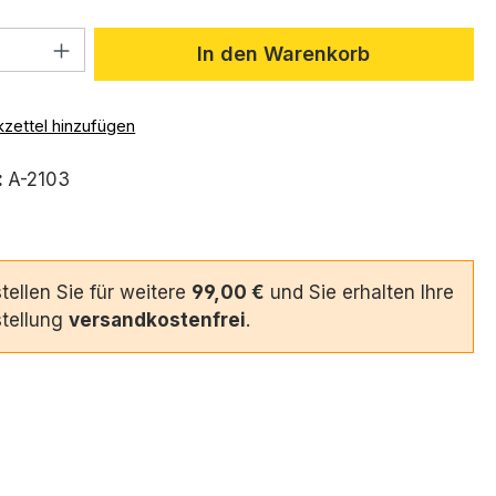
 Anzahl: Gib den gewünschten Wert ein 
In den Warenkorb
zettel hinzufügen
:
A-2103
tellen Sie für weitere
99,00 €
und Sie erhalten Ihre
tellung
versandkostenfrei
.