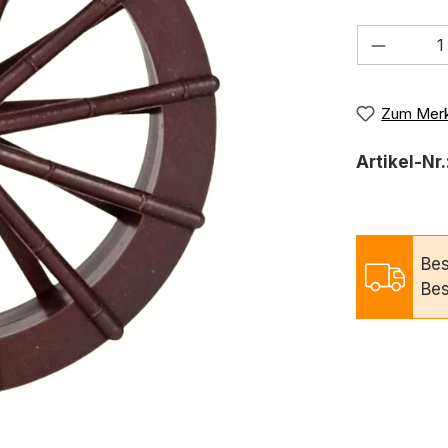
Produkt
Zum Merk
Artikel-Nr.
Bes
Bes