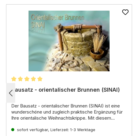
Durchschnittliche Bewertung von 4.9 von 5 Sterne
Bausatz - orientalischer Brunnen (SINAI)
Der
Bausatz - orientalischer Brunnen (SINAI)
ist eine
wunderschöne und zugleich praktische Ergänzung für
Ihre orientalische Weihnachtskrippe.
Mit diesem
Bausatz können Sie einen detailgetreuen Brunnen
Lieferumfang:
bauen,
sofort verfügbar, Lieferzeit: 1-3 Werktage
Rundbrunnen (Höhe ca.
der Ihrer Krippenlandschaft eine einzigartige
4 cm,
Durchmesser ca.
6