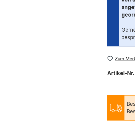
angef
geord
Gerne
bespr
Zum Merk
Artikel-Nr.
Bes
Bes