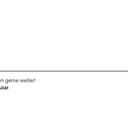
en gerne weiter!
ular
.