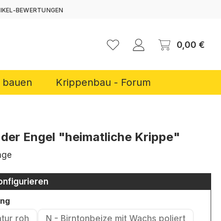
TIKEL-BEWERTUNGEN
ERNEN
Ware
0,00 €
r bauen
Krippenbau - Forum
er Engel "heimatliche Krippe"
age
onfigurieren
auswählen
ung
atur roh
N - Birntonbeize mit Wachs poliert