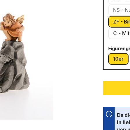
NS - N
ZF - B
C - 
Figureng
10er
(Dies
Da d
in li
von 