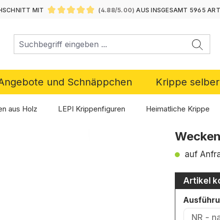
SCHNITT MIT
(4.88/5.00)
AUS INSGESAMT 5965 AR
DURCHSCHNITTLICHE BEWERTUNG VON 4.88 VON 5 ST
Angebote und Schnäppchen
Krippe selbe
en aus Holz
LEPI Krippenfiguren
Heimatliche Krippe
Weckend
auf Anfr
Artikel k
Ausführ
NR - n