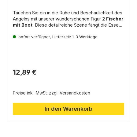
Tauchen Sie ein in die Ruhe und Beschaulichkeit des
Angelns mit unserer wunderschönen Figur
2 Fischer
mit Boot
. Diese detailreiche Szene fängt die Essenz
eines entspannten Angelausflugs ein und ist ein
Eigenschaften:
echter Blickfang für jeden Liebhaber detailreicher
sofort verfügbar, Lieferzeit: 1-3 Werktage
Material:
Polyresin
Krippenfiguren.
Detaillierte und realistische Darstellung
Hochwertige Verarbeitung
Handbemalt
Lebendiges Zubehör für Ihre Krippe
12,89 €
Vorteile:
Erhöht den Realismus Ihrer Krippe
Schafft eine lebendige Atmosphäre
Hochwertige Qualität
Preise inkl. MwSt. zzgl. Versandkosten
Liebevolle Details
Vielseitig verwendbar
In den Warenkorb