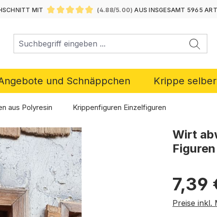
SCHNITT MIT
(4.88/5.00)
AUS INSGESAMT 5965 AR
DURCHSCHNITTLICHE BEWERTUNG VON 4.88 VON 5 ST
Angebote und Schnäppchen
Krippe selbe
en aus Polyresin
Krippenfiguren Einzelfiguren
Wirt ab
Figuren
Regulärer P
7,39 
Preise inkl