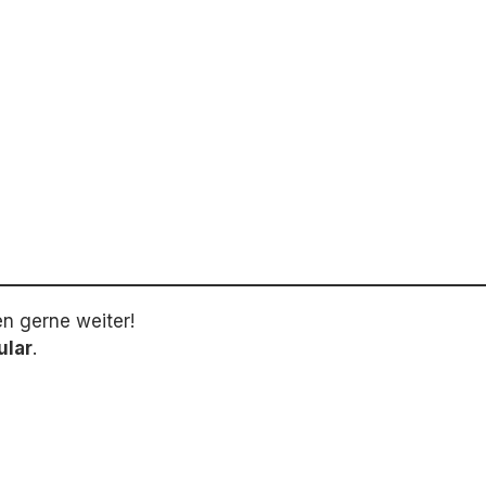
en gerne weiter!
ular
.