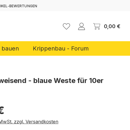
TIKEL-BEWERTUNGEN
ERNEN
Ware
0,00 €
r bauen
Krippenbau - Forum
weisend - blaue Weste für 10er
reis:
€
. MwSt. zzgl. Versandkosten