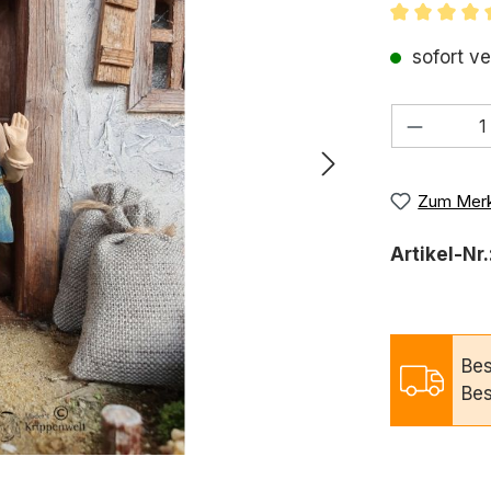
Durchschni
sofort ve
Produkt
Zum Merk
Artikel-Nr.
Bes
Bes