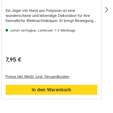
Ein
Jäger mit Hund
aus
Polyresin
ist eine
wunderschöne
und
lebendige Dekoration
für Ihre
heimatliche Weihnachtskrippe
.
Er bringt
Bewegung
und
Verwendung:
Action
in Ihre Krippenlandschaft und stellt eine
schöne Ergänzung
Der Jäger mit Hund kann an verschiedenen Stellen in
sofort verfügbar, Lieferzeit: 1-3 Werktage
zu Ihren Krippenfiguren dar.
Ihrer Krippe aufgestellt werden.
Er eignet sich
besonders gut für die
Gestaltung von Wäldern,
Landschaften
,
Bergen
oder
Jagdszenen
.
7,95 €
Preise inkl. MwSt. zzgl. Versandkosten
In den Warenkorb