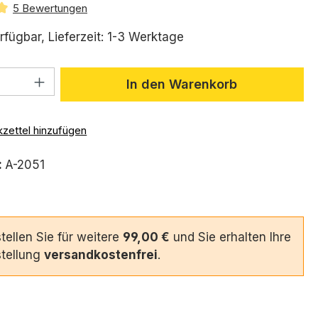
5 Bewertungen
ttliche Bewertung von 5 von 5 Sternen
rfügbar, Lieferzeit: 1-3 Werktage
 Anzahl: Gib den gewünschten Wert ein 
In den Warenkorb
zettel hinzufügen
:
A-2051
tellen Sie für weitere
99,00 €
und Sie erhalten Ihre
tellung
versandkostenfrei
.