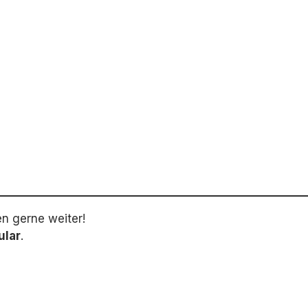
en gerne weiter!
ular
.