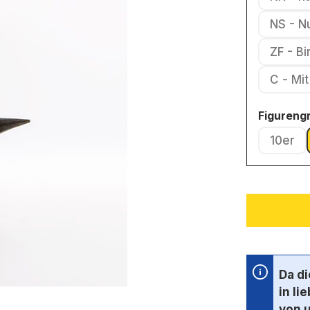
NS - N
ZF - B
C - 
Figureng
10er
(Diese
Da d
in li
von 