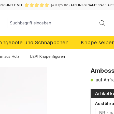
SCHNITT MIT
(4.88/5.00)
AUS INSGESAMT 5965 AR
DURCHSCHNITTLICHE BEWERTUNG VON 4.88 VON 5 ST
Angebote und Schnäppchen
Krippe selbe
en aus Holz
LEPI Krippenfiguren
Ambos
auf Anfr
Artikel k
Ausführ
NR - n