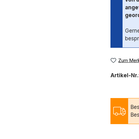
angef
geord
Gerne
bespr
Zum Merk
Artikel-Nr.
Bes
Bes