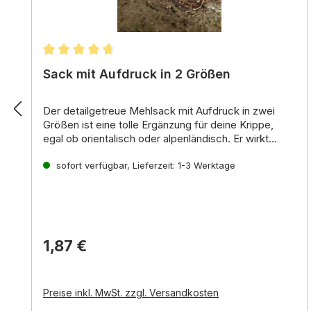
Durchschnittliche Bewertung von 4.86 von 5 St
Sack mit Aufdruck in 2 Größen
Der detailgetreue Mehlsack mit Aufdruck in zwei
Größen ist eine tolle Ergänzung für deine Krippe,
egal ob orientalisch oder alpenländisch. Er wirkt
besonders realistisch und bringt Leben in deine
Szene. Der Aufdruck "Mehl 50 kg" erinnert an die
sofort verfügbar, Lieferzeit: 1-3 Werktage
Vorratskammern vergangener Zeiten und lässt
Betrachter in die Welt der Krippe eintauchen.
1,87 €
Preise inkl. MwSt. zzgl. Versandkosten