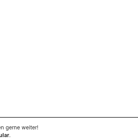
en gerne weiter!
ular
.