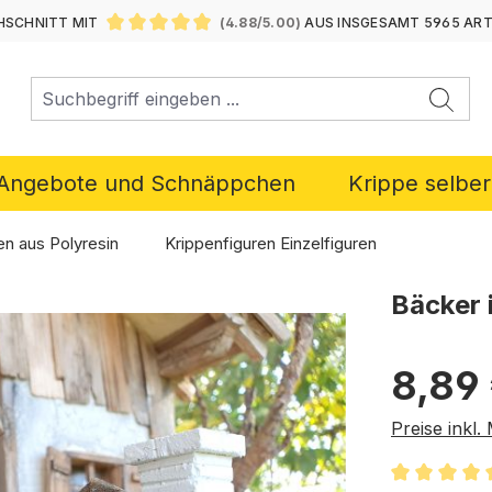
SCHNITT MIT
(4.88/5.00)
AUS INSGESAMT 5965 AR
DURCHSCHNITTLICHE BEWERTUNG VON 4.88 VON 5 ST
Angebote und Schnäppchen
Krippe selbe
en aus Polyresin
Krippenfiguren Einzelfiguren
Bäcker 
Regulärer P
8,89
Preise inkl