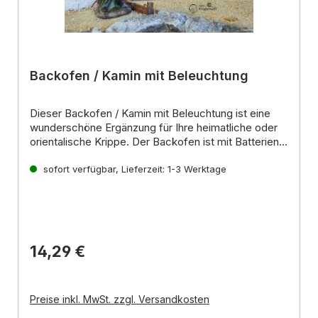
ernen
Backofen / Kamin mit Beleuchtung
Dieser
Backofen / Kamin mit Beleuchtung
ist eine
wunderschöne Ergänzung für Ihre
heimatliche
oder
orientalische Krippe
.
Der Backofen ist
mit Batterien
betrieben
Eigenschaften:
(2 x AAA,
nicht im Lieferumfang enthalten)
und verfügt über ein
sofort verfügbar, Lieferzeit: 1-3 Werktage
Beleuchtung:
Rotes Flackerlicht
rotes Flackerlicht
,
das für eine
gemütliche Atmosphäre sorgt.
Stromversorgung:
2 x AAA Batterien (nicht im
Lieferumfang enthalten)
Mit Kabel,
Batteriehülse und Schalter
Geeignet für:
Heimische und orientalische
Krippen
14,29 €
Es wird
kein Trafo
benötigt.
Preise inkl. MwSt. zzgl. Versandkosten