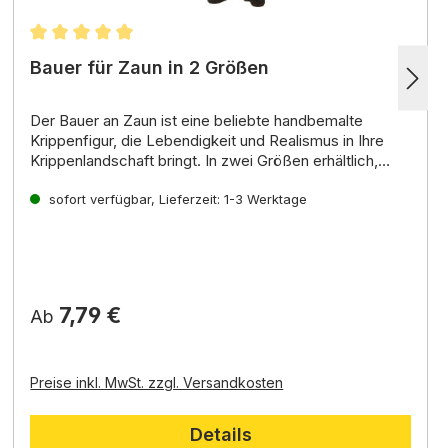
Durchschnittliche Bewertung von 4.9 von 5 Sternen
Bauer für Zaun in 2 Größen
Der
Bauer an Zaun
ist eine beliebte handbemalte
Krippenfigur, die Lebendigkeit und Realismus in Ihre
Krippenlandschaft bringt. In zwei Größen erhältlich,
passend für 9er und 11er Figuren, fügt er sich
passendes Zaunelement
A-102202.1 für 9er Figur, oder
harmonisch in verschiedene Krippenstile ein.
A-102202.2 für 11er Figur
sofort verfügbar, Lieferzeit: 1-3 Werktage
7,79 €
Ab
Preise inkl. MwSt. zzgl. Versandkosten
Details