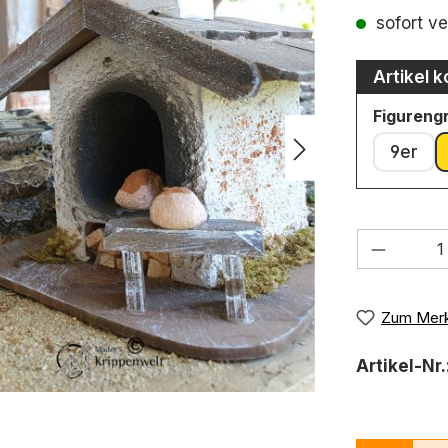
Durchschni
sofort ve
Artikel k
Figureng
9er
Produkt
Zum Merk
Artikel-Nr.