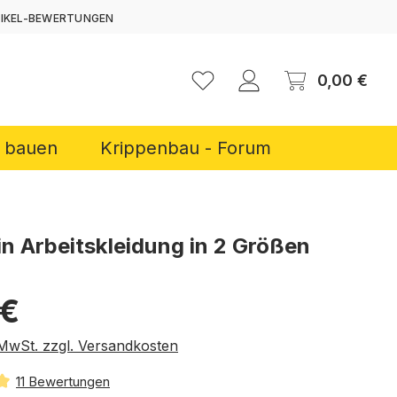
TIKEL-BEWERTUNGEN
ERNEN
Ware
0,00 €
r bauen
Krippenbau - Forum
in Arbeitskleidung in 2 Größen
reis:
 €
. MwSt. zzgl. Versandkosten
11 Bewertungen