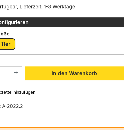
ttliche Bewertung von 5 von 5 Sternen
rfügbar, Lieferzeit: 1-3 Werktage
onfigurieren
auswählen
röße
11er
 Anzahl: Gib den gewünschten Wert ein 
In den Warenkorb
zettel hinzufügen
:
A-2022.2