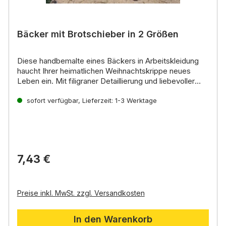
Bäcker mit Brotschieber in 2 Größen
Diese
handbemalte
eines
Bäckers in Arbeitskleidung
haucht Ihrer
heimatlichen Weihnachtskrippe
neues
Leben ein.
Mit
filigraner Detaillierung
und
liebevoller
Handbemalung
Lebendige Ausstrahlung:
zeigt der Bäcker sein Handwerk und
Die Figur wirkt
bereichert Ihre Krippenlandschaft um eine
sofort verfügbar, Lieferzeit: 1-3 Werktage
dynamisch und aktiv und lädt zum Betrachten und
lebendige
Szene
Geschichten erzählen ein.
.
Handwerkskunst:
Jede Figur ist ein Unikat,
handbemalt mit Sorgfalt und Liebe zum Detail.
Vielseitigkeit:
Der Bäcker eignet sich für
verschiedene Krippenszenen,
sei es in der
7,43 €
Bäckerei selbst,
auf dem Markt oder in einer
gemütlichen Stube.
Figurgröße:
8er und 10er Figuren
Preise inkl. MwSt. zzgl. Versandkosten
In den Warenkorb