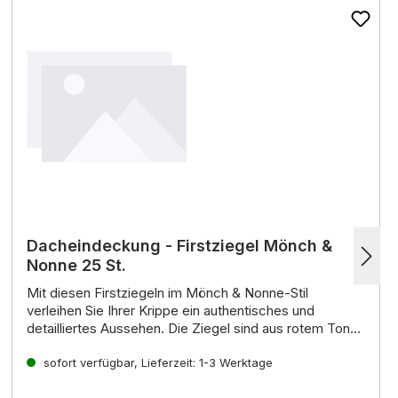
Dacheindeckung - Firstziegel Mönch &
Nonne 25 St.
Mit diesen
Firstziegeln im Mönch & Nonne-Stil
verleihen Sie Ihrer Krippe ein authentisches und
detailliertes Aussehen.
Die Ziegel sind aus rotem Ton
gefertigt und haben ein rustikales Aussehen,
Eigenschaften:
das
perfekt zu Krippen im orientalischen oder heimatlichen
sofort verfügbar, Lieferzeit: 1-3 Werktage
Material:
Roter Ton
Stil passt.
Aussehen:
Rustikal