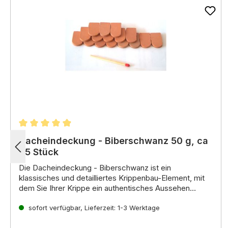
Durchschnittliche Bewertung von 4.92 von 5 Stern
Dacheindeckung - Biberschwanz 50 g, ca
45 Stück
Die
Dacheindeckung - Biberschwanz
ist ein
klassisches und detailliertes Krippenbau-Element,
mit
dem Sie Ihrer Krippe ein authentisches Aussehen
verleihen können.
Sie erhalten 50g Biberschwanz Ziegel das sind ca 45
Die Ziegel sind aus hochwertigem
Material gefertigt und ermöglichen eine realistische
Stück.
sofort verfügbar, Lieferzeit: 1-3 Werktage
Nachbildung von Biberschwanzdächern und Mauern.
Je nach Überdeckung reichen 100 Stück für eine