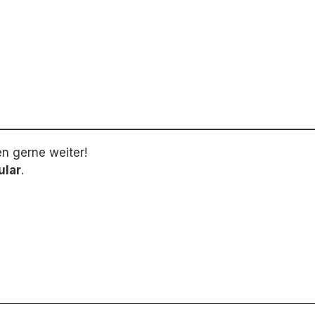
en gerne weiter!
ular
.