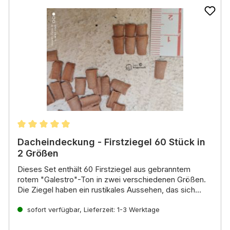
en
Durchschnittliche Bewertung von 4.9 von 5 Sternen
Dacheindeckung - Firstziegel 60 Stück in
2 Größen
Dieses Set enthält
60 Firstziegel
aus gebranntem
rotem "Galestro"-Ton
in
zwei verschiedenen Größen
.
Die Ziegel haben ein
rustikales Aussehen
, das sich
ideal für
Eigenschaften:
heimatliche
und
orientalische Krippen
eignet.
sofort verfügbar, Lieferzeit: 1-3 Werktage
Material: Roter "Galestro"-Ton
Anzahl: 60 Stück