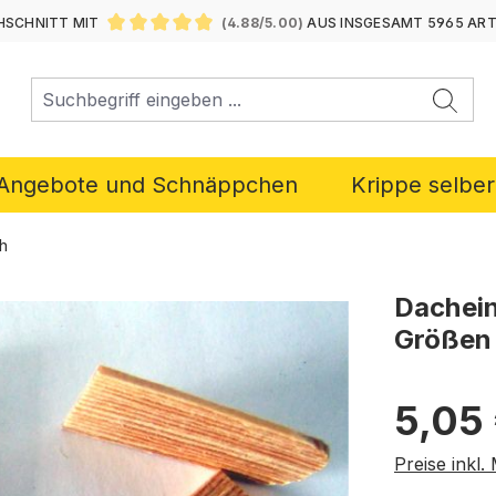
SCHNITT MIT
(4.88/5.00)
AUS INSGESAMT 5965 AR
DURCHSCHNITTLICHE BEWERTUNG VON 4.88 VON 5 ST
Angebote und Schnäppchen
Krippe selbe
h
Dachein
Größen 
Regulärer P
5,05
Preise inkl