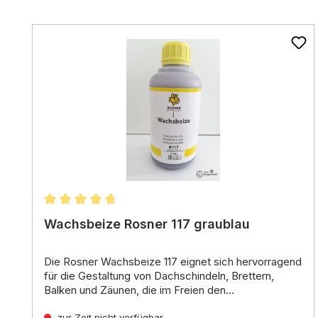
Produktgalerie überspringen
Durchschnittliche Bewertung von 4.87 von 5 St
Wachsbeize Rosner 117 graublau
Die Rosner Wachsbeize 117 eignet sich hervorragend
für die Gestaltung von Dachschindeln,
Brettern,
Balken und Zäunen,
die im Freien den
Witterungseinflüssen ausgesetzt sind.
Eigenschaften:
Ihr Farbton in
zur Zeit nicht verfügbar