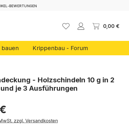
TIKEL-BEWERTUNGEN
ERNEN
Ware
0,00 €
r bauen
Krippenbau - Forum
deckung - Holzschindeln 10 g in 2
und je 3 Ausführungen
reis:
 €
. MwSt. zzgl. Versandkosten