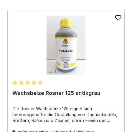
ernen
Durchschnittliche Bewertung von 4.91 von 5 Stern
Wachsbeize Rosner 125 antikgrau
Die Rosner Wachsbeize 125 eignet sich
hervorragend für die Gestaltung von Dachschindeln,
Brettern, Balken und Zäunen, die im Freien den
Witterungseinflüssen ausgesetzt sind. Ihr Farbton in
Eigenschaften:
sofort verfügbar, Lieferzeit: 1-3 Werktage