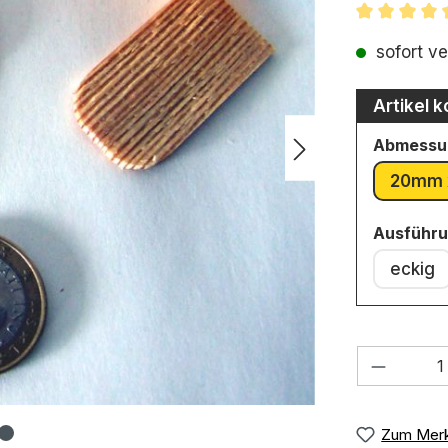
Durchschni
sofort ve
Artikel k
Abmessu
20mm 
Ausführ
eckig
Produkt
Zum Merk