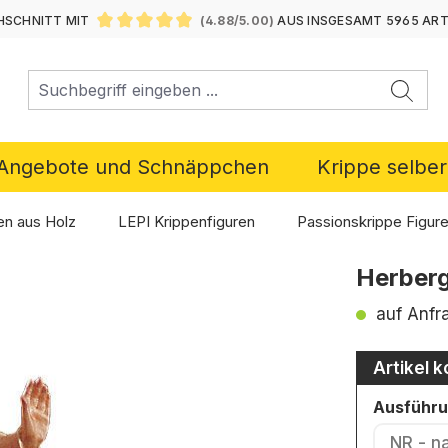
SCHNITT MIT
(4.88/5.00)
AUS INSGESAMT 5965 AR
DURCHSCHNITTLICHE BEWERTUNG VON 4.88 VON 5 ST
Angebote und Schnäppchen
Krippe selbe
en aus Holz
LEPI Krippenfiguren
Passionskrippe Figur
Herberg
auf Anfr
Artikel k
Ausführ
NR - n