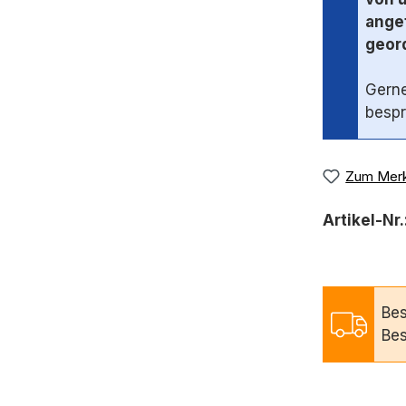
angef
geord
Gerne
bespr
Zum Merk
Artikel-Nr.
Bes
Bes