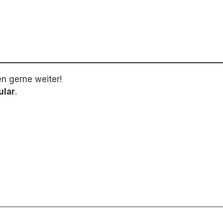
en gerne weiter!
ular
.