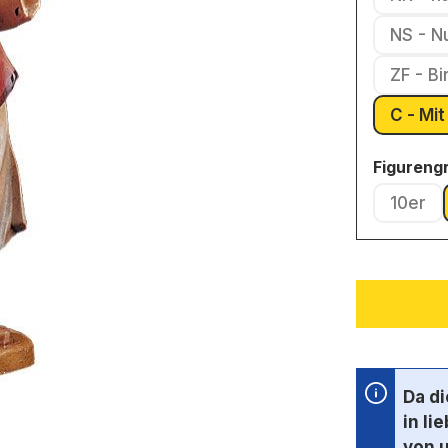
NS - N
ZF - B
C - 
Figureng
10er
(Diese
Da d
in li
von 