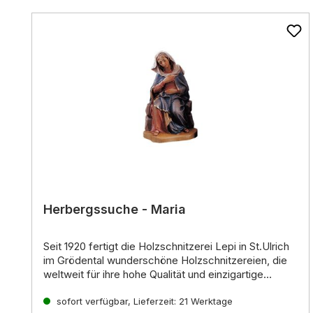
Produktgalerie überspringen
Herbergssuche - Maria
Seit 1920 fertigt die Holzschnitzerei Lepi in St.Ulrich
im Grödental wunderschöne Holzschnitzereien, die
weltweit für ihre hohe Qualität und einzigartige
Ausdruckskraft bekannt sind. Die erfahrenen
Kunsthandwerker der Familie Lepi führen die lange
Einzigartige Krippenfiguren für jeden Geschmack
sofort verfügbar, Lieferzeit: 21 Werktage