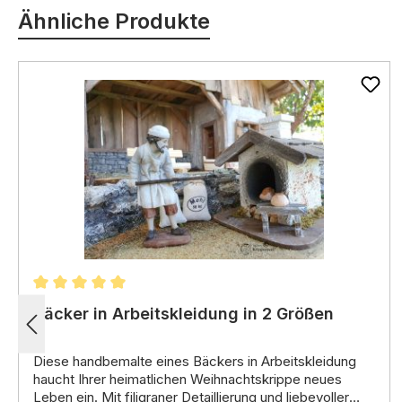
Ähnliche Produkte
Durchschnittliche Bewertung von 5 von 5 Sternen
Bäcker in Arbeitskleidung in 2 Größen
Diese
handbemalte
eines
Bäckers in Arbeitskleidung
haucht Ihrer
heimatlichen Weihnachtskrippe
neues
Leben ein.
Mit
filigraner Detaillierung
und
liebevoller