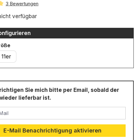
3 Bewertungen
ttliche Bewertung von 5 von 5 Sternen
nicht verfügbar
onfigurieren
auswählen
röße
11er
ichtigen Sie mich bitte per Email, sobald der
wieder lieferbar ist.
ail
E-Mail Benachrichtigung aktivieren