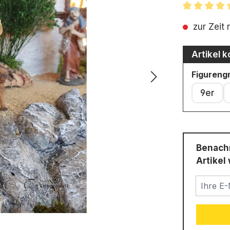
Durchschni
zur Zeit 
Artikel k
Figureng
9er
Benachr
Artikel 
Ihre E-M