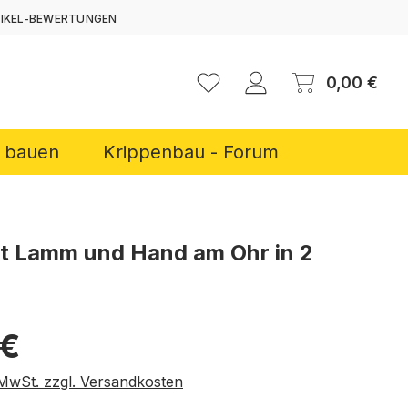
TIKEL-BEWERTUNGEN
ERNEN
Ware
0,00 €
r bauen
Krippenbau - Forum
it Lamm und Hand am Ohr in 2
reis:
 €
. MwSt. zzgl. Versandkosten