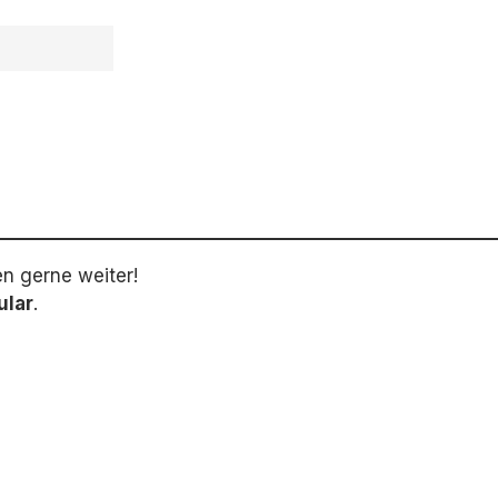
en gerne weiter!
ular
.