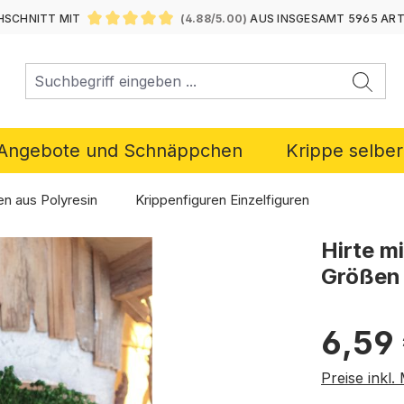
SCHNITT MIT
(4.88/5.00)
AUS INSGESAMT 5965 AR
DURCHSCHNITTLICHE BEWERTUNG VON 4.88 VON 5 ST
Angebote und Schnäppchen
Krippe selbe
en aus Polyresin
Krippenfiguren Einzelfiguren
Hirte m
Größen
Regulärer P
6,59
Preise inkl