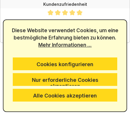
Kundenzufriedenheit
Durchschnittliche Bewertung von 4.88 von 5 Sternen
SEHR GUT
4.88
/ 5.00
Diese Website verwendet Cookies, um eine
bestmögliche Erfahrung bieten zu können.
aus 5965 Bewertungen
Mehr Informationen ...
Cookies konfigurieren
Nur erforderliche Cookies
akzeptieren
Alle Cookies akzeptieren