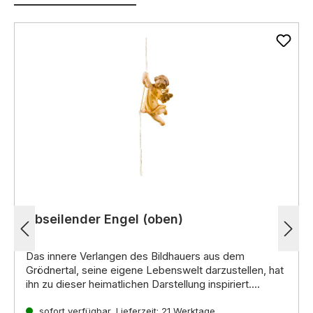
Abseilender Engel (oben)
Das innere Verlangen des Bildhauers aus dem
Grödnertal, seine eigene Lebenswelt darzustellen, hat
ihn zu dieser heimatlichen Darstellung inspiriert.
Noch mehr interessante Informationen zu diesen
handgeschnitzten Krippenfiguren aus Holz erhalten Sie
sofort verfügbar, Lieferzeit: 21 Werktage