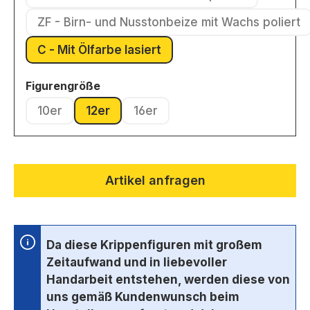
(Diese Option ist zurzeit nicht ver
ZF - Birn- und Nusstonbeize mit Wachs poliert
(Diese Option ist zurzeit nic
C - Mit Ölfarbe lasiert
(Diese Option ist zurzeit nicht verfügbar.
auswählen
Figurengröße
10er
12er
16er
(Diese Option ist zurzeit nicht verfügbar.)
(Diese Option ist zurzeit nicht verfügbar.)
(Diese Option ist zurzeit nicht ve
Artikel anfragen
Da diese Krippenfiguren mit großem
Zeitaufwand und in liebevoller
Handarbeit entstehen, werden diese von
uns gemäß Kundenwunsch beim