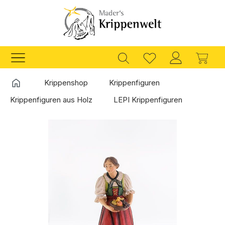
Zum Hauptinhalt springen
Ware
Startseite
Krippenshop
Krippenfiguren
Krippenfiguren aus Holz
LEPI Krippenfiguren
Bildergalerie überspringen