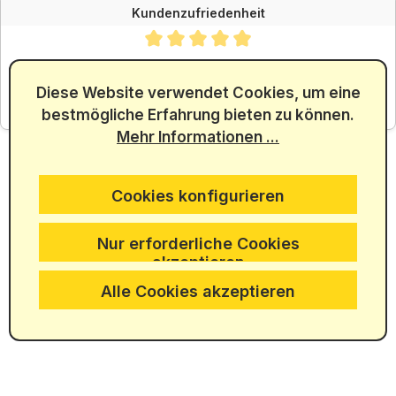
Kundenzufriedenheit
Durchschnittliche Bewertung von 4.88 von 5 Sternen
SEHR GUT
4.88
/ 5.00
Diese Website verwendet Cookies, um eine
bestmögliche Erfahrung bieten zu können.
aus 5965 Bewertungen
Mehr Informationen ...
Cookies konfigurieren
Nur erforderliche Cookies
akzeptieren
Alle Cookies akzeptieren