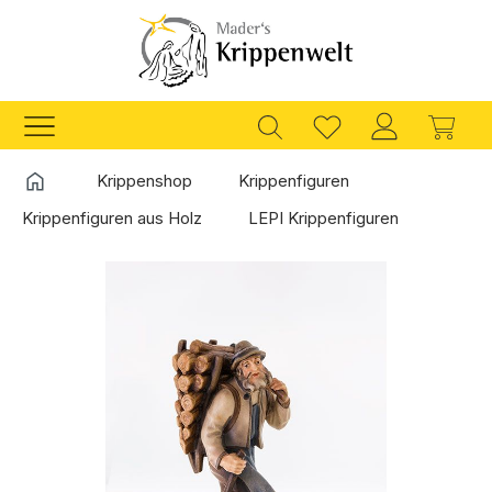
Zum Hauptinhalt springen
Ware
Startseite
Krippenshop
Krippenfiguren
Krippenfiguren aus Holz
LEPI Krippenfiguren
Bildergalerie überspringen