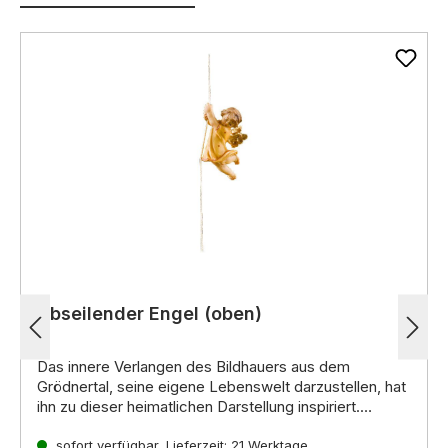
Abseilender Engel (oben)
Das innere Verlangen des Bildhauers aus dem
Grödnertal, seine eigene Lebenswelt darzustellen, hat
ihn zu dieser heimatlichen Darstellung inspiriert.
Noch mehr interessante Informationen zu diesen
handgeschnitzten Krippenfiguren aus Holz erhalten Sie
sofort verfügbar, Lieferzeit: 21 Werktage