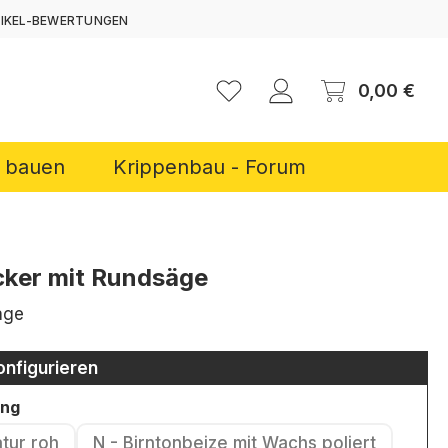
TIKEL-BEWERTUNGEN
ERNEN
Ware
0,00 €
r bauen
Krippenbau - Forum
ker mit Rundsäge
age
onfigurieren
auswählen
ung
atur roh
N - Birntonbeize mit Wachs poliert