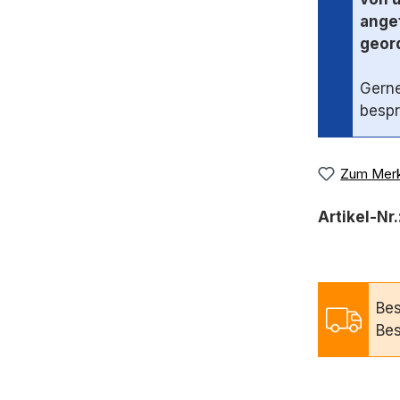
angef
geord
Gerne
bespr
Zum Merk
Artikel-Nr.
Bes
Bes