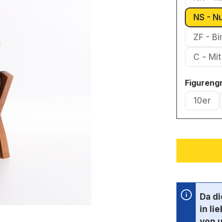
NS - N
ZF - B
C - 
Figureng
10er
(Diese
Da d
in li
von 