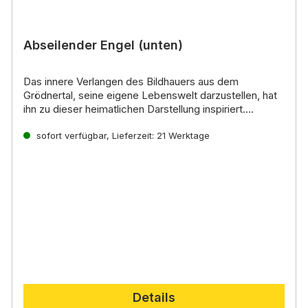
Abseilender Engel (unten)
Das innere Verlangen des Bildhauers aus dem
Grödnertal, seine eigene Lebenswelt darzustellen, hat
ihn zu dieser heimatlichen Darstellung inspiriert.
Noch mehr interessante Informationen zu diesen
handgeschnitzten Krippenfiguren aus Holz erhalten Sie
sofort verfügbar, Lieferzeit: 21 Werktage
direkt auf der
Lepi Homepage.
Details