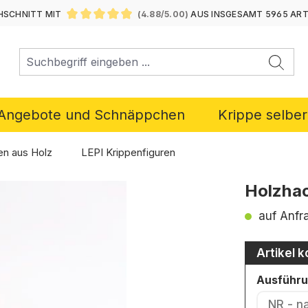
SCHNITT MIT
(4.88/5.00)
AUS INSGESAMT 5965 AR
DURCHSCHNITTLICHE BEWERTUNG VON 4.88 VON 5 ST
Angebote und Schnäppchen
Krippe selbe
en aus Holz
LEPI Krippenfiguren
Holzhac
auf Anfr
Artikel k
Ausführ
NR - n