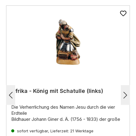
Afrika - König mit Schatulle (links)
Die Verherrlichung des Namen Jesu durch die vier
Erdteile
Bildhauer Johann Giner d. Ä. (1756 - 1833) der große
Krippenkünstler der damaligen Zeit, ist ein Spross
einer der älteste
sofort verfügbar, Lieferzeit: 21 Werktage