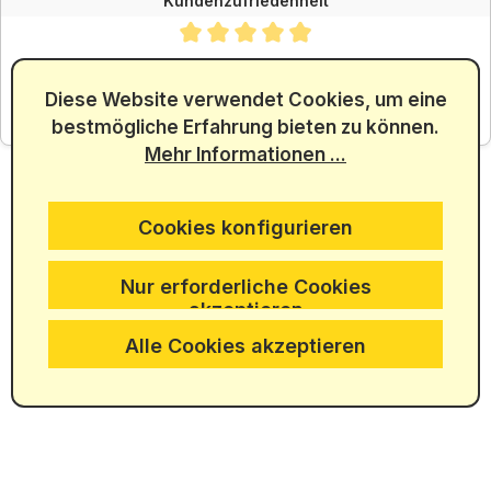
Kundenzufriedenheit
Durchschnittliche Bewertung von 4.88 von 5 Sternen
SEHR GUT
4.88
/ 5.00
Diese Website verwendet Cookies, um eine
bestmögliche Erfahrung bieten zu können.
aus 5965 Bewertungen
Mehr Informationen ...
Cookies konfigurieren
Nur erforderliche Cookies
akzeptieren
Alle Cookies akzeptieren