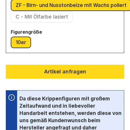
ZF - Birn- und Nusstonbeize mit Wachs poliert
(Diese Option ist zurzeit ni
C - Mit Ölfarbe lasiert
(Diese Option ist zurzeit nicht verfügbar.)
auswählen
Figurengröße
10er
(Diese Option ist zurzeit nicht verfügbar.)
Artikel anfragen
Da diese Krippenfiguren mit großem
Zeitaufwand und in liebevoller
Handarbeit entstehen, werden diese von
uns gemäß Kundenwunsch beim
Hersteller angefragt und daher