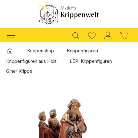
Zum Hauptinhalt springen
Ware
Startseite
Krippenshop
Krippenfiguren
Krippenfiguren aus Holz
LEPI Krippenfiguren
Giner Krippe
Bildergalerie überspringen