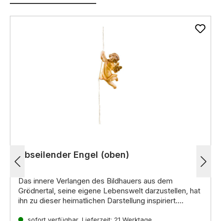
Abseilender Engel (oben)
Das innere Verlangen des Bildhauers aus dem
Grödnertal, seine eigene Lebenswelt darzustellen, hat
ihn zu dieser heimatlichen Darstellung inspiriert.
Noch mehr interessante Informationen zu diesen
handgeschnitzten Krippenfiguren aus Holz erhalten Sie
sofort verfügbar, Lieferzeit: 21 Werktage