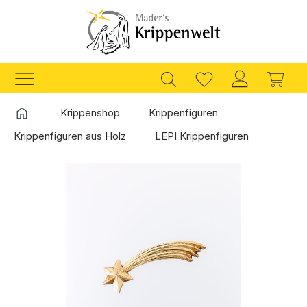
Zum Hauptinhalt springen
Ware
Startseite
Krippenshop
Krippenfiguren
Krippenfiguren aus Holz
LEPI Krippenfiguren
Bildergalerie überspringen