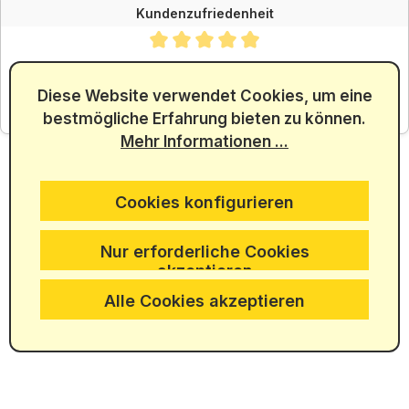
Kundenzufriedenheit
Durchschnittliche Bewertung von 4.88 von 5 Sternen
SEHR GUT
4.88
/ 5.00
Diese Website verwendet Cookies, um eine
bestmögliche Erfahrung bieten zu können.
aus 5965 Bewertungen
Mehr Informationen ...
Cookies konfigurieren
Nur erforderliche Cookies
akzeptieren
Alle Cookies akzeptieren