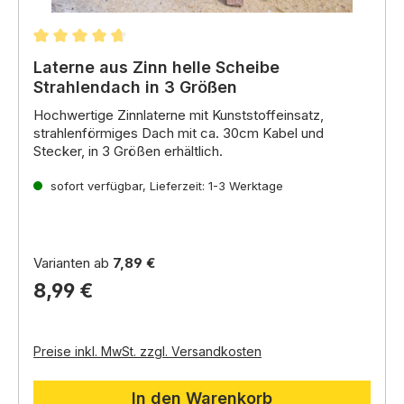
Durchschnittliche Bewertung von 4.83 von 5 Stern
Laterne aus Zinn helle Scheibe
Strahlendach in 3 Größen
Hochwertige Zinnlaterne mit Kunststoffeinsatz,
strahlenförmiges Dach mit ca. 30cm Kabel und
Stecker, in 3 Größen erhältlich.
Ersatzglühbirne gleich mitbestellen.
sofort verfügbar, Lieferzeit: 1-3 Werktage
Ersatzglühbirne (S): A-2013 / E5,5 / LED: A-400117
Ersatzglühbirne (M): A-10038 / E5,5 / LED: A-400117
Ersatzglühbirne (L): A-10039/ E10 / LED: A-1000043
Varianten ab
7,89 €
8,99 €
Preise inkl. MwSt. zzgl. Versandkosten
In den Warenkorb