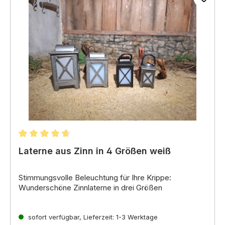
Durchschnittliche Bewertung von 4.7 von 5 Sterne
Laterne aus Zinn in 4 Größen weiß
Stimmungsvolle Beleuchtung für Ihre Krippe:
Wunderschöne Zinnlaterne in drei Größen
A-1000082.1, ist mit einer LED ausgestattet
A-1000082.2 schwarz, ist mit einer LED
sofort verfügbar, Lieferzeit: 1-3 Werktage