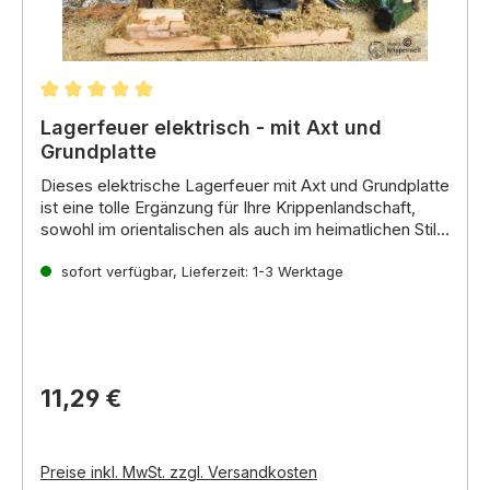
Durchschnittliche Bewertung von 5 von 5 Sternen
Lagerfeuer elektrisch - mit Axt und
Grundplatte
Dieses elektrische Lagerfeuer mit Axt und Grundplatte
ist eine tolle Ergänzung für Ihre Krippenlandschaft,
sowohl im orientalischen als auch im heimatlichen Stil.
Das flackernde Licht des Lagerfeuers schafft eine
gemütliche und stimmungsvolle Atmosphäre
sofort verfügbar, Lieferzeit: 1-3 Werktage
und lädt
zum Verweilen ein.
11,29 €
Preise inkl. MwSt. zzgl. Versandkosten