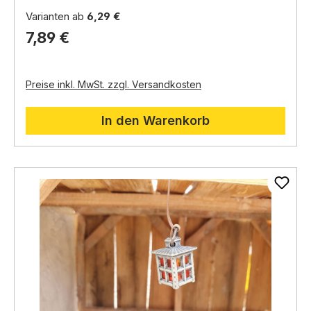
400117
Varianten ab
6,29 €
A-101311.3
(L) Ersatzglühbirne A-10038 / LED: A-
7,89 €
400117
Preise inkl. MwSt. zzgl. Versandkosten
In den Warenkorb