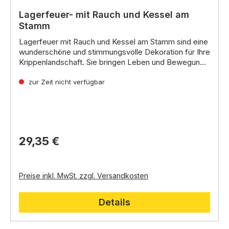
Lagerfeuer- mit Rauch und Kessel am
Stamm
Lagerfeuer mit Rauch und Kessel am Stamm
sind eine
wunderschöne und stimmungsvolle Dekoration für Ihre
Krippenlandschaft.
Sie bringen Leben und Bewegung
in die Szene und symbolisieren die einfache
Ein Lagerfeuer gehört einfach auf jede orientalisch
Lebensweise der Menschen in der
oder heimatliche Krippe ob auf dem Hirtenfeld oder
zur Zeit nicht verfügbar
Weihnachtsgeschichte.
als einzige Kochstelle.
Lagerfeuer bis 4,5 V
29,35 €
Preise inkl. MwSt. zzgl. Versandkosten
Details