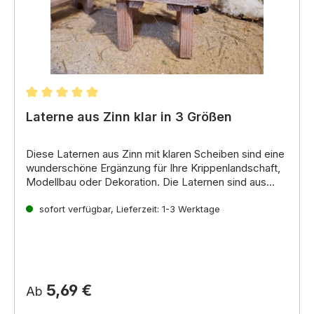
empfehlen wir Ihnen,
gleich eine Ersatzglühbirne
mitzubestellen.
In unserem Shop finden Sie
verschiedene Optionen,
darunter:
Durchschnittliche Bewertung von 5 von 5 Sternen
Laterne aus Zinn klar in 3 Größen
Diese Laternen aus Zinn mit klaren Scheiben sind eine
wunderschöne Ergänzung für Ihre Krippenlandschaft,
Modellbau oder Dekoration.
Die Laternen sind aus
hochwertigem Zinn gefertigt und haben ein klares
Ersatzglühbirne gleich mitbestellen
Design.
sofort verfügbar, Lieferzeit: 1-3 Werktage
Sie werden mit einem ca.
30 cm langen Kabel
mit Stecker geliefert und können mit einem Trafo 3,
Ersatzglühbirne A-10038.2
5
V betrieben werden.
5,69 €
Ab