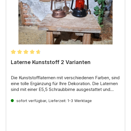
Durchschnittliche Bewertung von 4.69 von 5 Stern
Laterne Kunststoff 2 Varianten
Die Kunststofflaternen mit verschiedenen Farben, sind
eine tolle Ergänzung für Ihre Dekoration.
Die Laternen
sind mit einer E5,
5 Schraubbirne
ausgestattet und
verfügen über ein Kabel mit Stecker (ca.
Ersatzbirne A-10038.2 / LED
A-400117
60 cm lang).
die Variante
sofort verfügbar, Lieferzeit: 1-3 Werktage
A-106300.2 klar
ist mit einer LED Birne
ausgestattet
Die Laterne
A-106300.1 rot
wird ohne Metall
Aufhängung geliefert. Auf Wunsch kann ein Hacken
mit bestellt werden
A-109031