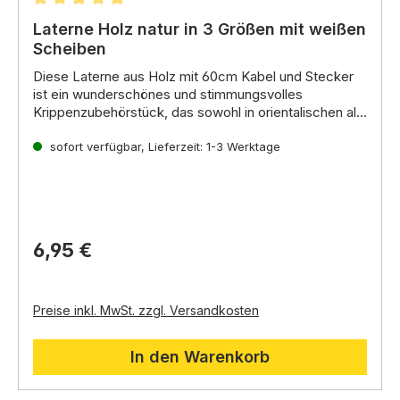
Durchschnittliche Bewertung von 4.97 von 5 Stern
Laterne Holz natur in 3 Größen mit weißen
Scheiben
Diese Laterne aus Holz mit 60cm Kabel und Stecker
ist ein wunderschönes und stimmungsvolles
Krippenzubehörstück, das sowohl in orientalischen als
auch in heimatlichen Weihnachtskrippen verwendet
A-10026.3 / L ist gebeizt und hat eine LED als
werden kann.
Birne.
sofort verfügbar, Lieferzeit: 1-3 Werktage
Um die Glühbirne auszutauschen, entfernen Sie
zunächst den Boden der Lampe. Mit einem
Birnendreher A-1000040 lässt sich die Birne
besonders einfach wechseln. Anschließend bringen
Ersatzbirnen für alle Varianten:
A-10038.2
und LED
A-
Sie den Boden wieder an
400117
6,95 €
Preise inkl. MwSt. zzgl. Versandkosten
In den Warenkorb