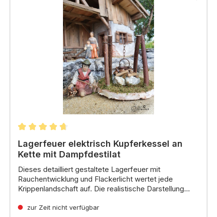
Durchschnittliche Bewertung von 4.8 von 5 Sterne
Lagerfeuer elektrisch Kupferkessel an
Kette mit Dampfdestilat
Dieses detailliert gestaltete Lagerfeuer mit
Rauchentwicklung und Flackerlicht wertet jede
Krippenlandschaft auf.
Die realistische Darstellung
eines prasselnden Feuers mit aufsteigendem Rauch
Technische Details:
und flackerndem Licht erzeugt eine stimmungsvolle
zur Zeit nicht verfügbar
Rauchentwicklung:
Durch die Verwendung eines