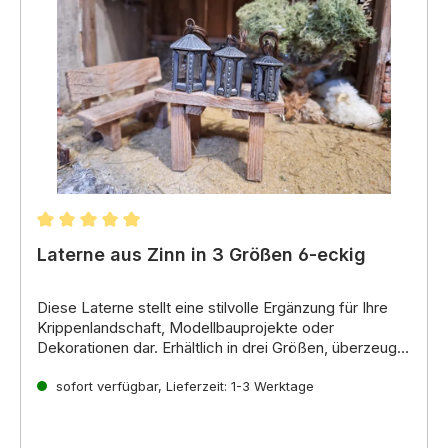
Durchschnittliche Bewertung von 5 von 5 Sternen
Laterne aus Zinn in 3 Größen 6-eckig
Diese Laterne stellt eine stilvolle Ergänzung für Ihre
Krippenlandschaft,
Modellbauprojekte oder
Dekorationen dar.
Erhältlich in drei Größen,
überzeugt
die Laterne durch ihr hochwertiges Zinnmaterial und
Zinnlaterne 3,5V ca. 30cm Kabellänge und Stecker
ihr klassisches Design mit eckigem Korpus und
Ersatzglühbirne gleich mitbestellen.
sofort verfügbar, Lieferzeit: 1-3 Werktage
spitzem Dach.
A-101311.1
(S) Ersatzglühbirne A-2013 / LED: A-400117
A-101311.2
(M) Ersatzglühbirne A-10038 / LED: A-