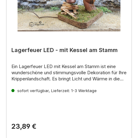
Lagerfeuer LED - mit Kessel am Stamm
Ein Lagerfeuer LED mit Kessel am Stamm
ist eine
wunderschöne und stimmungsvolle Dekoration für Ihre
Krippenlandschaft. Es bringt Licht und Wärme in die
Szene und symbolisiert die Geselligkeit und den
Ein Lagerfeuer gehört einfach auf jede orientalisch
Zusammenhalt der Menschen in der
oder heimatliche Krippe ob auf dem Hirtenfeld oder
sofort verfügbar, Lieferzeit: 1-3 Werktage
Weihnachtsgeschichte. Lagerfeuer bis 4,5 V
als einzige Kochstelle.
23,89 €